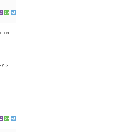
сти,
ня».