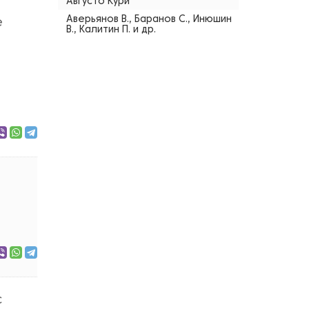
Августо Кури
Аверьянов В., Баранов С., Инюшин
е
В., Калитин П. и др.
с