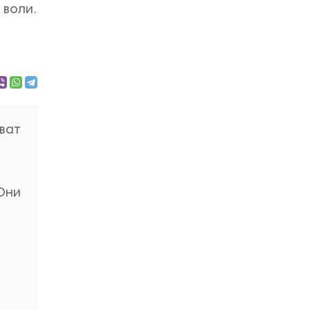
 воли.
оват
 Они