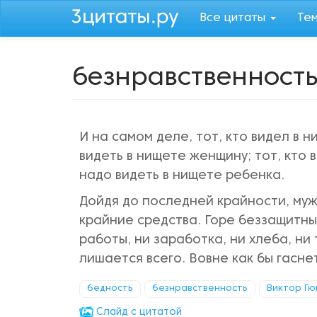
Перейти
Все цитаты
Те
к
основному
содержанию
безнравственност
И на самом деле, тот, кто видел в 
видеть в нищете женщину; тот, кто 
надо видеть в нищете ребенка.
Дойдя до последней крайности, муж
крайние средства. Горе беззащитны
работы, ни заработка, ни хлеба, ни 
лишается всего. Вовне как бы гасне
бедность
безнравственность
Виктор Гю
Cлайд с цитатой