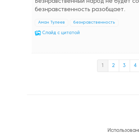
Безнравственный народ не будет со
безнравственность разобщает.
Аман Тулеев
безнравственность
Cлайд с цитатой
1
2
3
4
Использован