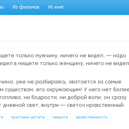
мы
Из фильмов
Из книг
ь
нищете только мужчину, ничего не видел, — надо
видел в нищете только женщину, ничего не видел
чина, уже не разбираясь, хватается за самые
м существам, его окружающим! У него нет более
топлива, ни бодрости, ни доброй воли; он сразу
т дневной свет, внутри — светоч нравственный.
го
грустные цитаты
нищета
нравственность