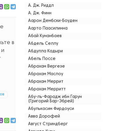
А. Дж. Риддл
А. Дж. Финн
Аарон Дембски-Боуден
не
Аарто Паасилинна
Абай Кунанбаев
ьте в
Абдель Селлу
 и
Абдулла Кадыри
т
Абель Поссе
Абрахам Вергезе
Абрахам Маслоу
Абрахам Меррит
Абрахам Мерритт
ов
Абу-ль-Фарадж ибн Гарун
(Григорий Бар-Эбрей)
Абулькасим Фирдоуси
Авва Дорофей
Август Стриндберг