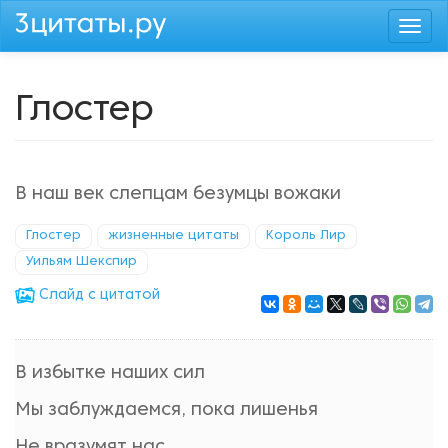
Перейти
Togg
к
navi
основному
содержанию
Глостер
В наш век слепцам безумцы вожаки
Глостер
жизненные цитаты
Король Лир
Уильям Шекспир
Cлайд с цитатой
В избытке наших сил
Мы заблуждаемся, пока лишенья
Не вразумят нас.