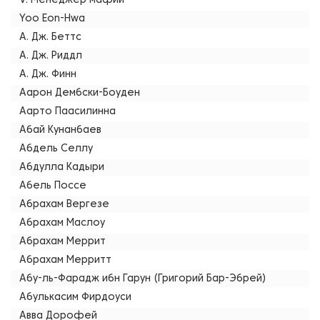
V. Менеджер мафии
Yoo Eon-Hwa
А. Дж. Беттс
А. Дж. Риддл
А. Дж. Финн
Аарон Дембски-Боуден
Аарто Паасилинна
Абай Кунанбаев
Абдель Селлу
Абдулла Кадыри
Абель Поссе
Абрахам Вергезе
Абрахам Маслоу
Абрахам Меррит
Абрахам Мерритт
Абу-ль-Фарадж ибн Гарун (Григорий Бар-Эбрей)
Абулькасим Фирдоуси
Авва Дорофей