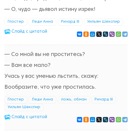
— О, чудо — дьявол истину изрек!
Глостер
Леди Анна
Ричард III
Уильям Шекспир
Cлайд с цитатой
— Со мной вы не проститесь?
— Вам все мало?
Учась у вас уменью льстить, скажу:
Вообразите, что уже простилась.
Глостер
Леди Анна
ложь, обман
Ричард III
Уильям Шекспир
Cлайд с цитатой