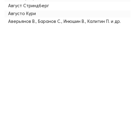
Август Стриндберг
Августо Кури
Аверьянов В., Баранов С., Инюшин В., Калитин П. и др.