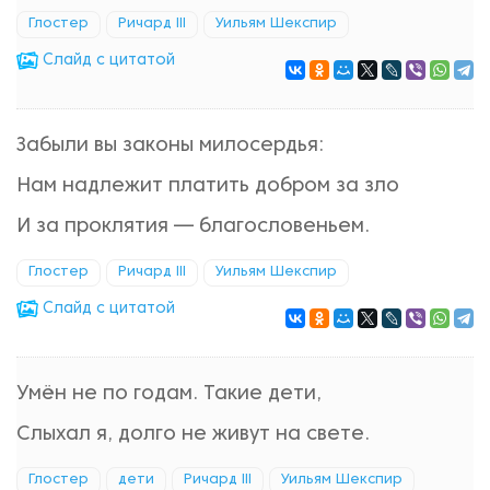
Глостер
Ричард III
Уильям Шекспир
Cлайд с цитатой
Забыли вы законы милосердья:
Нам надлежит платить добром за зло
И за проклятия — благословеньем.
Глостер
Ричард III
Уильям Шекспир
Cлайд с цитатой
Умён не по годам. Такие дети,
Слыхал я, долго не живут на свете.
Глостер
дети
Ричард III
Уильям Шекспир