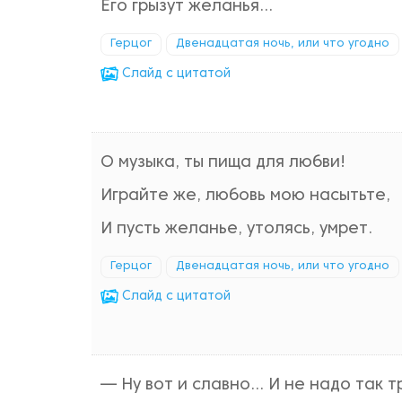
Его грызут желанья...
Герцог
Двенадцатая ночь, или что угодно
Cлайд с цитатой
О музыка, ты пища для любви!
Играйте же, любовь мою насытьте,
И пусть желанье, утолясь, умрет.
Герцог
Двенадцатая ночь, или что угодно
Cлайд с цитатой
— Ну вот и славно… И не надо так т