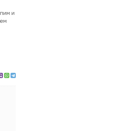
и
рпим и
яем