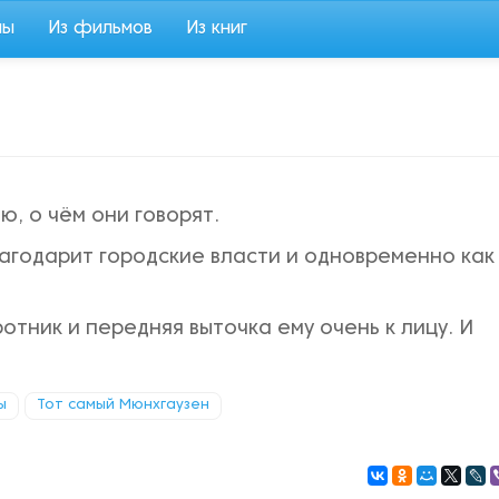
мы
Из фильмов
Из книг
, о чём они говорят.
агодарит городские власти и одновременно как
тник и передняя выточка ему очень к лицу. И
ы
Тот самый Мюнхгаузен