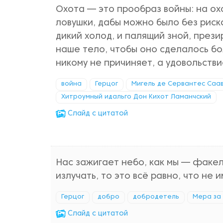
Охота — это прообраз войны: на ох
ловушки, дабы можно было без риск
дикий холод, и палящий зной, прези
наше тело, чтобы оно сделалось бо
никому не причиняет, а удовольстви
война
Герцог
Мигель де Сервантес Саа
Хитроумный идальго Дон Кихот Ламанчский
Cлайд с цитатой
Нас зажигает небо, как мы — факел
излучать, то это всё равно, что не и
Герцог
добро
добродетель
Мера за
Cлайд с цитатой