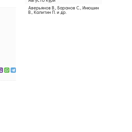
Августо Кури
Аверьянов В., Баранов С., Инюшин
В., Калитин П. и др.