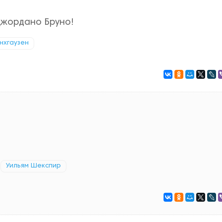
Джордано Бруно!
нхгаузен
Уильям Шекспир