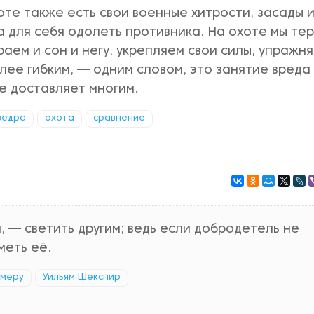
оте также есть свои военные хитрости, засады 
а для себя одолеть противника. На охоте мы те
раем и сон и негу, укрепляем свои силы, упражн
лее гибким, — одним словом, это занятие вреда
е доставляет многим.
ведра
охота
сравнение
, — светить другим; ведь если добродетель не
меть её.
 меру
Уильям Шекспир