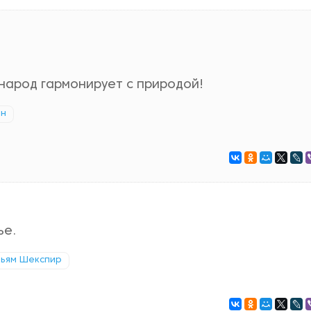
 народ гармонирует с природой!
ен
ье.
льям Шекспир