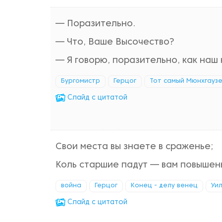
— Поразительно.
— Что, Ваше Высочество?
— Я говорю, поразительно, как наш
Бургомистр
Герцог
Тот самый Мюнхгауз
Cлайд с цитатой
Свои места вы знаете в сраженье;
Коль старшие падут — вам повышен
война
Герцог
Конец - делу венец
Уи
Cлайд с цитатой