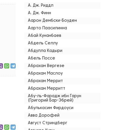
А. Дж. Риддл
А. Дж. Финн
Аарон Дембски-Боуден
Аарто Паасилинна
Абай Кунанбаев
Абдель Селлу
Абдулла Кадыри
Абель Поссе
Абрахам Вергезе
Абрахам Маслоу
Абрахам Меррит
Абрахам Мерритт
Абу-ль-Фарадж ибн Гарун
(Григорий Бар-Эбрей)
Абулькасим Фирдоуси
Авва Дорофей
Август Стриндберг