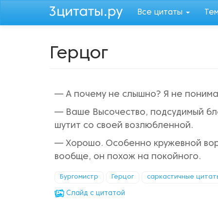
Перейти
Все цитаты
Те
к
основному
содержанию
Герцог
— А почему не слышно? Я не понимаю
— Ваше Высочество, подсудимый бл
шутит со своей возлюбленной.
— Хорошо. Особенно кружевной воро
вообще, он похож на покойного.
Бургомистр
Герцог
саркастичные цитат
Cлайд с цитатой