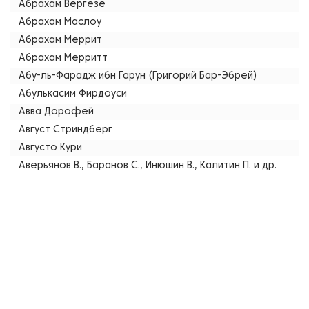
Абрахам Вергезе
Абрахам Маслоу
Абрахам Меррит
Абрахам Мерритт
Абу-ль-Фарадж ибн Гарун (Григорий Бар-Эбрей)
Абулькасим Фирдоуси
Авва Дорофей
Август Стриндберг
Августо Кури
Аверьянов В., Баранов С., Инюшин В., Калитин П. и др.