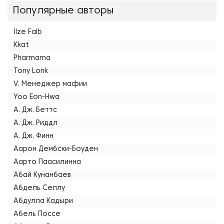
Популярные авторы
Ilze Falb
Kkat
Pharmama
Tony Lonk
V. Менеджер мафии
Yoo Eon-Hwa
А. Дж. Беттс
А. Дж. Риддл
А. Дж. Финн
Аарон Дембски-Боуден
Аарто Паасилинна
Абай Кунанбаев
Абдель Селлу
Абдулла Кадыри
Абель Поссе