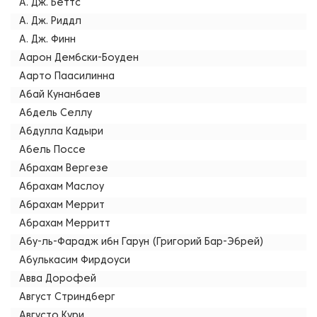
А. Дж. Беттс
А. Дж. Риддл
А. Дж. Финн
Аарон Дембски-Боуден
Аарто Паасилинна
Абай Кунанбаев
Абдель Селлу
Абдулла Кадыри
Абель Поссе
Абрахам Вергезе
Абрахам Маслоу
Абрахам Меррит
Абрахам Мерритт
Абу-ль-Фарадж ибн Гарун (Григорий Бар-Эбрей)
Абулькасим Фирдоуси
Авва Дорофей
Август Стриндберг
Августо Кури