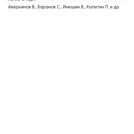
Аверьянов В., Баранов С., Инюшин В., Калитин П. и др.