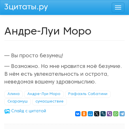
Перейти
Togg
к
navi
основному
содержанию
Андре-Луи Моро
— Вы просто безумец!
— Возможно. Но мне нравится моё безумие.
В нём есть увлекательность и острота,
неведомая вашему здравомыслию.
Алина
Андре-Луи Моро
Рафаэль Сабатини
Скарамуш
сумасшествие
Cлайд с цитатой