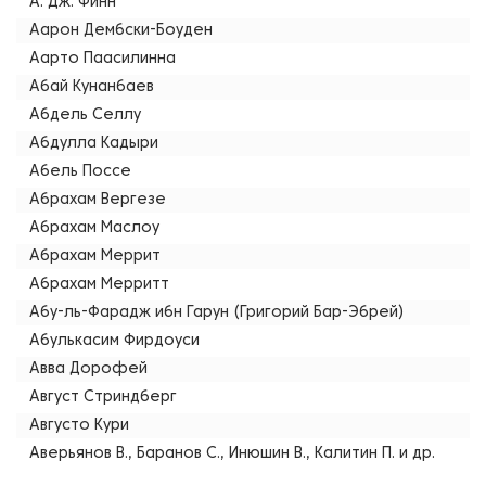
А. Дж. Финн
Аарон Дембски-Боуден
Аарто Паасилинна
Абай Кунанбаев
Абдель Селлу
Абдулла Кадыри
Абель Поссе
Абрахам Вергезе
Абрахам Маслоу
Абрахам Меррит
Абрахам Мерритт
Абу-ль-Фарадж ибн Гарун (Григорий Бар-Эбрей)
Абулькасим Фирдоуси
Авва Дорофей
Август Стриндберг
Августо Кури
Аверьянов В., Баранов С., Инюшин В., Калитин П. и др.