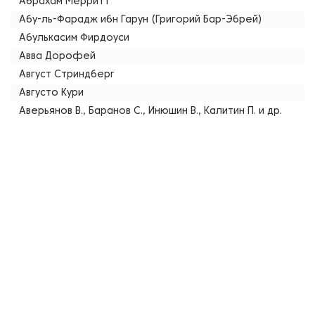
Абрахам Мерритт
Абу-ль-Фарадж ибн Гарун (Григорий Бар-Эбрей)
Абулькасим Фирдоуси
Авва Дорофей
Август Стриндберг
Августо Кури
Аверьянов В., Баранов С., Инюшин В., Калитин П. и др.