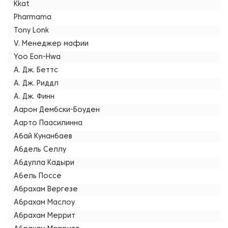
Kkat
Pharmama
Tony Lonk
V. Менеджер мафии
Yoo Eon-Hwa
А. Дж. Беттс
А. Дж. Риддл
А. Дж. Финн
Аарон Дембски-Боуден
Аарто Паасилинна
Абай Кунанбаев
Абдель Селлу
Абдулла Кадыри
Абель Поссе
Абрахам Вергезе
Абрахам Маслоу
Абрахам Меррит