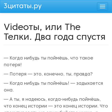
Перейти
Togg
к
navi
основному
содержанию
Videoты, или The
Телки. Два года спустя
— Когда нибудь ты поймёшь, что такое
потеря!
— Потеря — это, конечно, ты, правда?
— Когда нибудь ты поймёшь! — задыхается
она.
— А ты, я надеюсь, когда-нибудь поймёшь,
что конец истории — это конец истории. Что