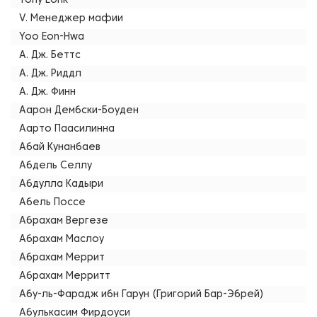
Tony Lonk
V. Менеджер мафии
Yoo Eon-Hwa
А. Дж. Беттс
А. Дж. Риддл
А. Дж. Финн
Аарон Дембски-Боуден
Аарто Паасилинна
Абай Кунанбаев
Абдель Селлу
Абдулла Кадыри
Абель Поссе
Абрахам Вергезе
Абрахам Маслоу
Абрахам Меррит
Абрахам Мерритт
Абу-ль-Фарадж ибн Гарун (Григорий Бар-Эбрей)
Абулькасим Фирдоуси