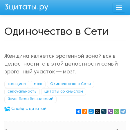
Перейти
Togg
к
navi
основному
содержанию
Одиночество в Сети
Женщина является эрогенной зоной вся в
целостности, а в этой целостности самый
эрогенный участок — мозг.
женщины
мозг
Одиночество в Сети
сексуальность
цитаты со смыслом
Януш Леон Вишневский
Cлайд с цитатой