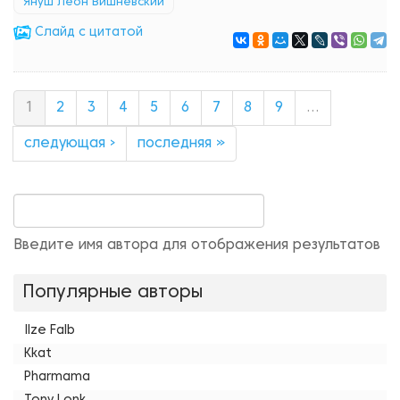
Януш Леон Вишневский
Cлайд с цитатой
1
2
3
4
5
6
7
8
9
…
следующая ›
последняя »
Введите имя автора для отображения результатов
Популярные авторы
Ilze Falb
Kkat
Pharmama