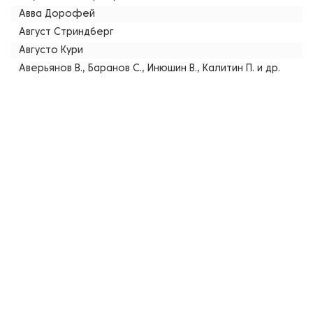
Авва Дорофей
Август Стриндберг
Августо Кури
Аверьянов В., Баранов С., Инюшин В., Калитин П. и др.