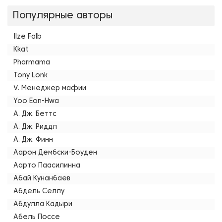
Популярные авторы
Ilze Falb
Kkat
Pharmama
Tony Lonk
V. Менеджер мафии
Yoo Eon-Hwa
А. Дж. Беттс
А. Дж. Риддл
А. Дж. Финн
Аарон Дембски-Боуден
Аарто Паасилинна
Абай Кунанбаев
Абдель Селлу
Абдулла Кадыри
Абель Поссе