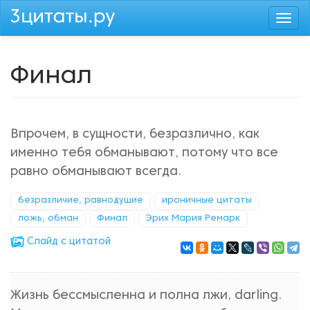
Перейти
Togg
к
navi
основному
содержанию
Финал
Впрочем, в сущности, безразлично, как
именно тебя обманывают, потому что все
равно обманывают всегда.
безразличие, равнодушие
ироничные цитаты
ложь, обман
Финал
Эрих Мария Ремарк
Cлайд с цитатой
Жизнь бессмысленна и полна лжи, darling.