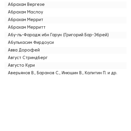
Абрахам Вергезе
Абрахам Маслоу
Абрахам Меррит
Абрахам Мерритт
Абу-ль-Фарадж ибн Гарун (Григорий Бар-Эбрей)
Абулькасим Фирдоуси
Авва Дорофей
Август Стриндберг
Августо Кури
Аверьянов В., Баранов С., Инюшин В., Калитин П. и др.