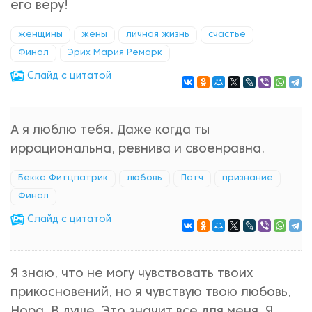
его веру!
женщины
жены
личная жизнь
счастье
Финал
Эрих Мария Ремарк
Cлайд с цитатой
А я люблю тебя. Даже когда ты
иррациональна, ревнива и своенравна.
Бекка Фитцпатрик
любовь
Патч
признание
Финал
Cлайд с цитатой
Я знаю, что не могу чувствовать твоих
прикосновений, но я чувствую твою любовь,
Нора. В душе. Это значит все для меня. Я