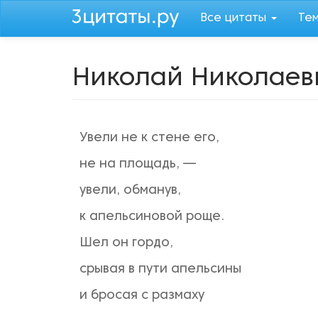
Перейти
Все цитаты
Те
к
основному
содержанию
Николай Николаев
Увели не к стене его,
не на площадь, —
увели, обманув,
к апельсиновой роще.
Шел он гордо,
срывая в пути апельсины
и бросая с размаху