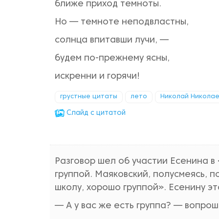
ближе приход темноты.
Но — темноте неподвластны,
солнца впитавши лучи, —
будем по-прежнему ясны,
искренни и горячи!
грустные цитаты
лето
Николай Николае
Cлайд с цитатой
Разговор шел об участии Есенина в
группой. Маяковский, полусмеясь, п
школу, хорошо группой». Есенину эт
— A y вас же есть группа? — вопрош