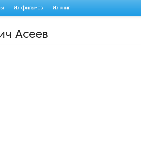
мы
Из фильмов
Из книг
ич Асеев