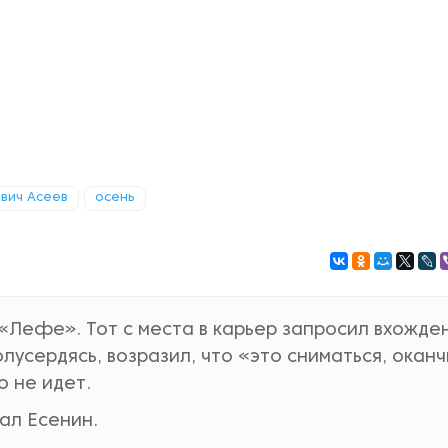
вич Асеев
осень
 «Лефе». Тот с места в карьер запросил вхожде
олусердясь, возразил, что «это сниматься, окан
о не идет.
ал Есенин.