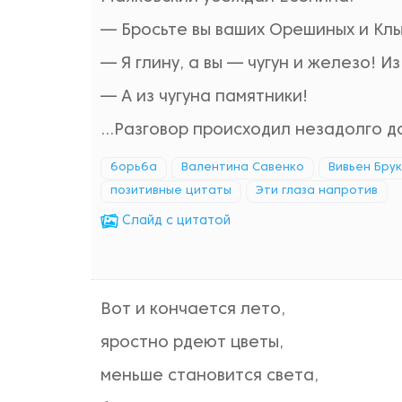
— Бросьте вы ваших Орешиных и Клыч
— Я глину, а вы — чугун и железо! Из
— А из чугуна памятники!
…Разговор происходил незадолго д
борьба
Валентина Савенко
Вивьен Брук
позитивные цитаты
Эти глаза напротив
Cлайд с цитатой
Вот и кончается лето,
яростно рдеют цветы,
меньше становится света,