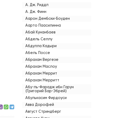
А. Дж. Риддл
А. Дж. Финн
Аарон Дембски-Боуден
Аарто Паасилинна
Абай Кунанбаев
Абдель Селлу
Абдулла Кадыри
Абель Поссе
Абрахам Вергезе
Абрахам Маслоу
Абрахам Меррит
Абрахам Мерритт
Абу-ль-Фарадж ибн Гарун
(Григорий Бар-Эбрей)
Абулькасим Фирдоуси
Авва Дорофей
Август Стриндберг