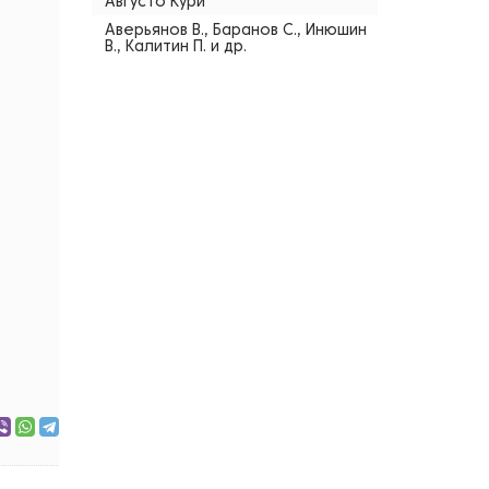
Августо Кури
Аверьянов В., Баранов С., Инюшин
В., Калитин П. и др.