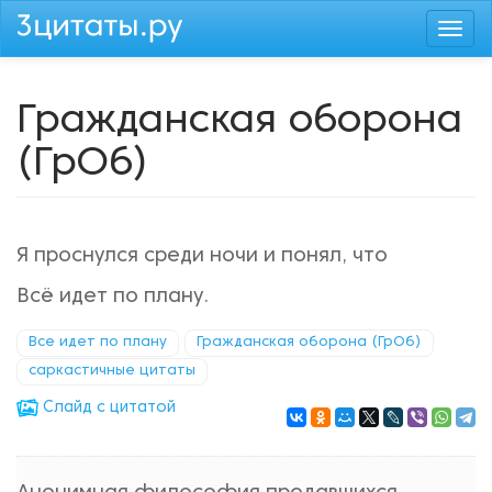
Перейти
Togg
к
navi
основному
содержанию
Гражданская оборона
(ГрОб)
Я проснулся среди ночи и понял, что
Всё идет по плану.
Все идет по плану
Гражданская оборона (ГрОб)
саркастичные цитаты
Cлайд с цитатой