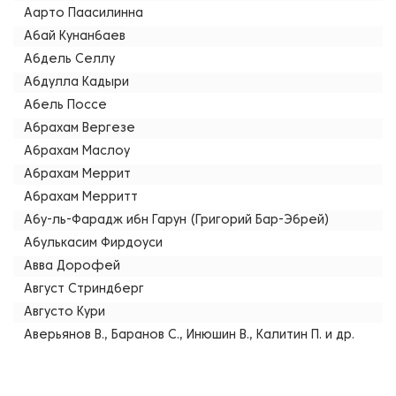
Аарто Паасилинна
Абай Кунанбаев
Абдель Селлу
Абдулла Кадыри
Абель Поссе
Абрахам Вергезе
Абрахам Маслоу
Абрахам Меррит
Абрахам Мерритт
Абу-ль-Фарадж ибн Гарун (Григорий Бар-Эбрей)
Абулькасим Фирдоуси
Авва Дорофей
Август Стриндберг
Августо Кури
Аверьянов В., Баранов С., Инюшин В., Калитин П. и др.