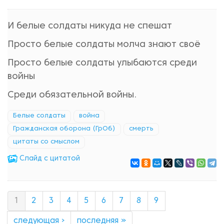
И белые солдаты никуда не спешат
Просто белые солдаты молча знают своё
Просто белые солдаты улыбаются среди
войны
Среди обязательной войны.
Белые солдаты
война
Гражданская оборона (ГрОб)
смерть
цитаты со смыслом
Cлайд с цитатой
1
2
3
4
5
6
7
8
9
следующая ›
последняя »