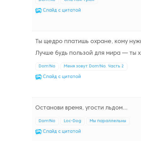
Dom!No
Она мой трюк
Cлайд с цитатой
Ты щедро платишь охране, кому нуж
Лучше будь пользой для мира — ты 
Dom!No
Меня зовут Dom!No. Часть 2
Cлайд с цитатой
Останови время, угости льдом...
Dom!No
Loc-Dog
Мы параллельны
Cлайд с цитатой