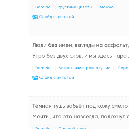
Dom!No
грустные цитаты
Можно
Cлайд с цитатой
Люди без имен, взгляды на асфальт
Утро без двух слов, и мы здесь пара
Dom!No
безразличие, равнодушие
Пара
Cлайд с цитатой
Тёмная тушь вобьёт под кожу смело
Мечты, что это навсегда, подохнут с