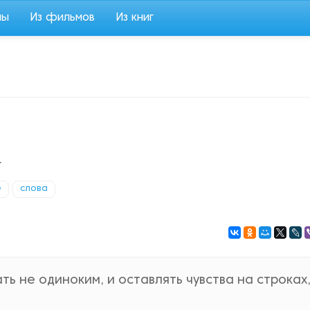
мы
Из фильмов
Из книг
.
е
слова
ть не одиноким, и оставлять чувства на строках