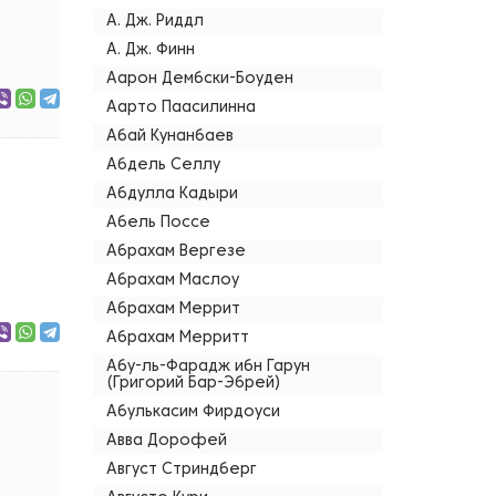
А. Дж. Риддл
А. Дж. Финн
Аарон Дембски-Боуден
Аарто Паасилинна
Абай Кунанбаев
Абдель Селлу
Абдулла Кадыри
Абель Поссе
Абрахам Вергезе
Абрахам Маслоу
Абрахам Меррит
Абрахам Мерритт
Абу-ль-Фарадж ибн Гарун
(Григорий Бар-Эбрей)
Абулькасим Фирдоуси
Авва Дорофей
Август Стриндберг