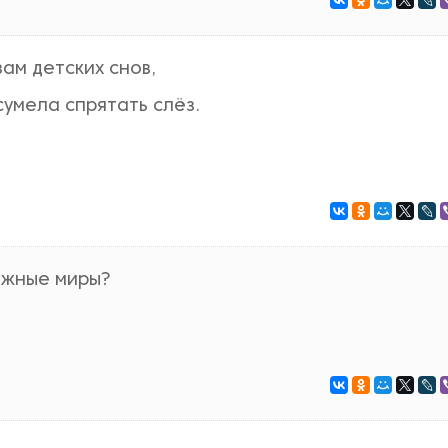
зам детских снов,
сумела спрятать слёз.
ожные миры?