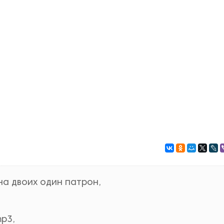
на двоих один патрон,
p3,