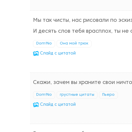
Мы так чисты, нас рисовали по эски
И десять слов тебя врасплох, ты не 
Dom!No
Она мой трюк
Cлайд с цитатой
Скажи, зачем вы храните свои ничт
Dom!No
грустные цитаты
Пьеро
Cлайд с цитатой