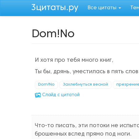
Перейти
Все цитаты
Те
к
основному
содержанию
Dom!No
И хотя про тебя много книг,
Ты бы, дрянь, уместилась в пять слов
Dom!No
Захлебнуться весной
презрени
Cлайд с цитатой
Что-то писать, эти потоки не испыта
брошенных вслед прямо под ноги.