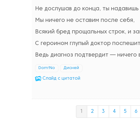
Не дослушав до конца, ты надавишь 
Мы ничего не оставим после себя,
Всякий бред прощальных строк, и за
С героином глупый доктор поспешит
Ведь диагноз подтвердит — ничего 
Dom!No
Дисней
Cлайд с цитатой
1
2
3
4
5
6