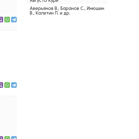
Августо Кури
Аверьянов В., Баранов С., Инюшин
В., Калитин П. и др.