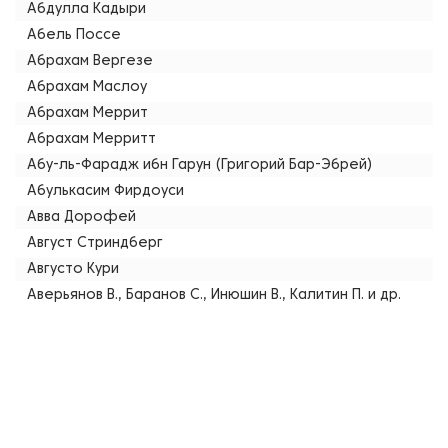
Абдулла Кадыри
Абель Поссе
Абрахам Вергезе
Абрахам Маслоу
Абрахам Меррит
Абрахам Мерритт
Абу-ль-Фарадж ибн Гарун (Григорий Бар-Эбрей)
Абулькасим Фирдоуси
Авва Дорофей
Август Стриндберг
Августо Кури
Аверьянов В., Баранов С., Инюшин В., Калитин П. и др.