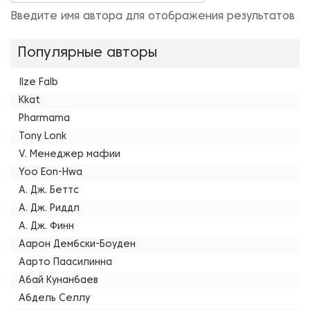
Введите имя автора для отображения результатов
Популярные авторы
Ilze Falb
Kkat
Pharmama
Tony Lonk
V. Менеджер мафии
Yoo Eon-Hwa
А. Дж. Беттс
А. Дж. Риддл
А. Дж. Финн
Аарон Дембски-Боуден
Аарто Паасилинна
Абай Кунанбаев
Абдель Селлу