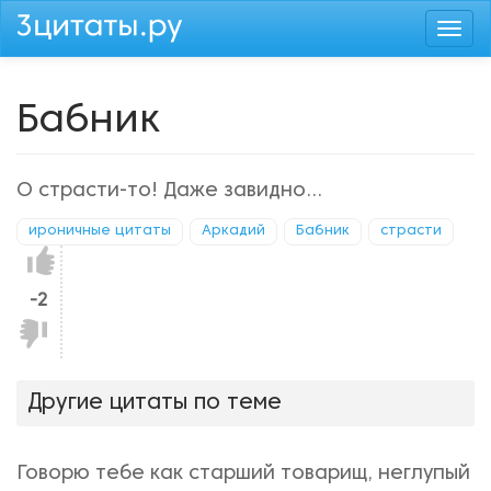
Перейти
Togg
к
navi
основному
содержанию
Бабник
О страсти-то! Даже завидно...
ироничные цитаты
Аркадий
Бабник
страсти
Нравится!
-2
Не
нравится!
Другие цитаты по теме
Говорю тебе как старший товарищ, неглупый