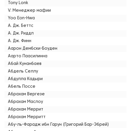
Tony Lonk
V. Менеджер мафии
Yoo Eon-Hwa
А. Дж. Беттс
А. Дж. Риддл
А. Дж. Финн
Аарон Дембски-Боуден
Аарто Паасилинна
Абай Кунанбаев
Абдель Селлу
Абдулла Кадыри
Абель Поссе
Абрахам Вергезе
Абрахам Маслоу
Абрахам Меррит
Абрахам Мерритт
Абу-ль-Фарадж ибн Гарун (Григорий Бар-Эбрей)