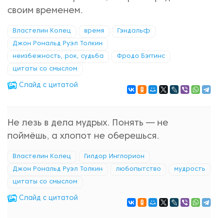
своим временем.
Властелин Колец
время
Гэндальф
Джон Рональд Руэл Толкин
неизбежность, рок, судьба
Фродо Бэггинс
цитаты со смыслом
Cлайд с цитатой
Не лезь в дела мудрых. Понять — не
поймёшь, а хлопот не оберешься.
Властелин Колец
Гилдор Инглорион
Джон Рональд Руэл Толкин
любопытство
мудрость
цитаты со смыслом
Cлайд с цитатой