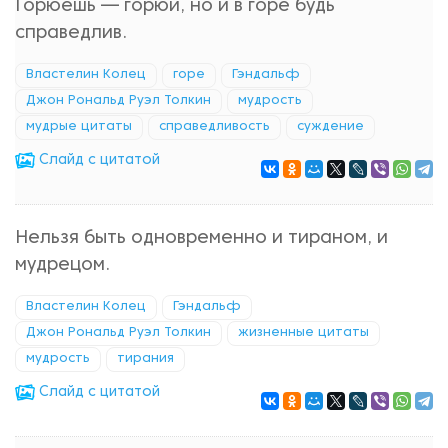
Горюешь — горюй, но и в горе будь
справедлив.
Властелин Колец
горе
Гэндальф
Джон Рональд Руэл Толкин
мудрость
мудрые цитаты
справедливость
суждение
Cлайд с цитатой
Нельзя быть одновременно и тираном, и
мудрецом.
Властелин Колец
Гэндальф
Джон Рональд Руэл Толкин
жизненные цитаты
мудрость
тирания
Cлайд с цитатой