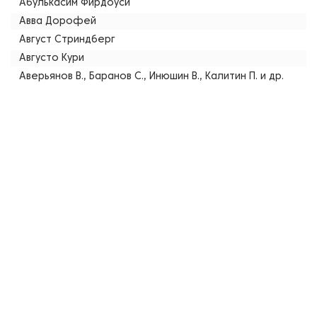
Абулькасим Фирдоуси
Авва Дорофей
Август Стриндберг
Августо Кури
Аверьянов В., Баранов С., Инюшин В., Калитин П. и др.