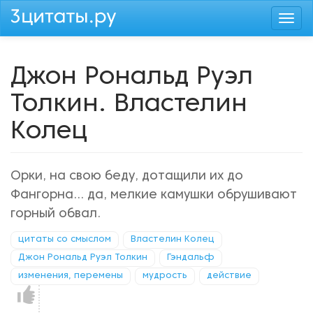
Перейти
Togg
к
navi
основному
содержанию
Джон Рональд Руэл
Толкин. Властелин
Колец
Орки, на свою беду, дотащили их до
Фангорна... да, мелкие камушки обрушивают
горный обвал.
цитаты со смыслом
Властелин Колец
Джон Рональд Руэл Толкин
Гэндальф
изменения, перемены
мудрость
действие
Нравится!