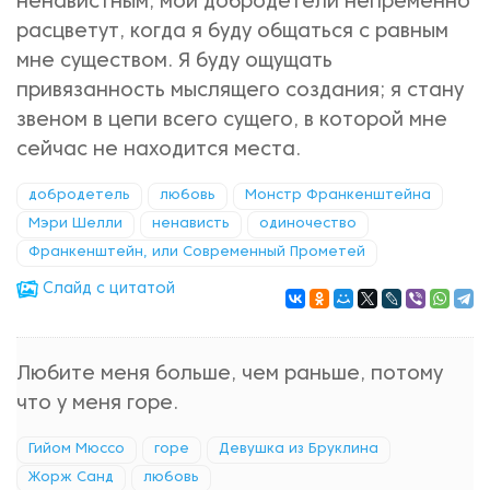
ненавистным; мои добродетели непременно
расцветут, когда я буду общаться с равным
мне существом. Я буду ощущать
привязанность мыслящего создания; я стану
звеном в цепи всего сущего, в которой мне
сейчас не находится места.
добродетель
любовь
Монстр Франкенштейна
Мэри Шелли
ненависть
одиночество
Франкенштейн, или Современный Прометей
Cлайд с цитатой
Любите меня больше, чем раньше, потому
что у меня горе.
Гийом Мюссо
горе
Девушка из Бруклина
Жорж Санд
любовь