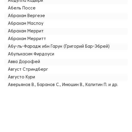
Абдулла Кадыри
Абель Поссе
Абрахам Вергезе
Абрахам Маслоу
Абрахам Меррит
Абрахам Мерритт
Абу-ль-Фарадж ибн Гарун (Григорий Бар-Эбрей)
Абулькасим Фирдоуси
Авва Дорофей
Август Стриндберг
Августо Кури
Аверьянов В., Баранов С., Инюшин В., Калитин П. и др.