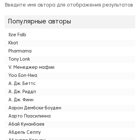
Введите имя автора для отображения результатов
Популярные авторы
Ilze Falb
Kkat
Pharmama
Tony Lonk
V. Менеджер мафии
Yoo Eon-Hwa
А. Дж. Беттс
А. Дж. Риддл
А. Дж. Финн
Аарон Дембски-Боуден
Аарто Паасилинна
Абай Кунанбаев
Абдель Селлу