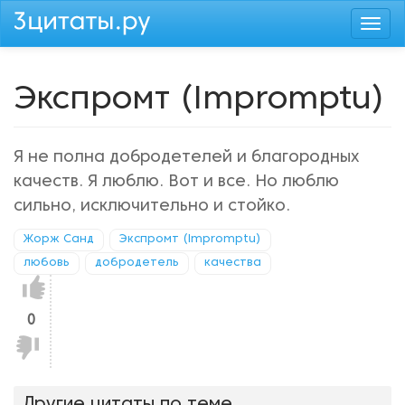
Перейти
Togg
к
navi
основному
содержанию
Экспромт (Impromptu)
Я не полна добродетелей и благородных
качеств. Я люблю. Вот и все. Но люблю
сильно, исключительно и стойко.
Жорж Санд
Экспромт (Impromptu)
любовь
добродетель
качества
Нравится!
0
Не
нравится!