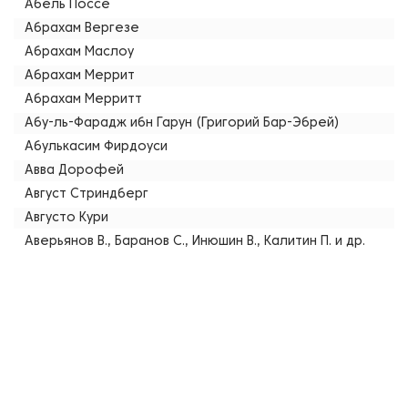
Абель Поссе
Абрахам Вергезе
Абрахам Маслоу
Абрахам Меррит
Абрахам Мерритт
Абу-ль-Фарадж ибн Гарун (Григорий Бар-Эбрей)
Абулькасим Фирдоуси
Авва Дорофей
Август Стриндберг
Августо Кури
Аверьянов В., Баранов С., Инюшин В., Калитин П. и др.