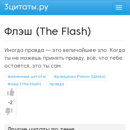
Перейти
Togg
к
navi
основному
содержанию
Флэш (The Flash)
Иногда правда — это величайшее зло. Когда
ты не можешь принять правду, всё, что тебе
остаётся, это ты сам.
жизненные цитаты
Франциско Рамон (Циско)
Флэш (The Flash)
правда
Нравится!
-2
Не
нравится!