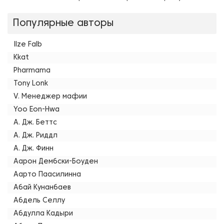
Популярные авторы
Ilze Falb
Kkat
Pharmama
Tony Lonk
V. Менеджер мафии
Yoo Eon-Hwa
А. Дж. Беттс
А. Дж. Риддл
А. Дж. Финн
Аарон Дембски-Боуден
Аарто Паасилинна
Абай Кунанбаев
Абдель Селлу
Абдулла Кадыри