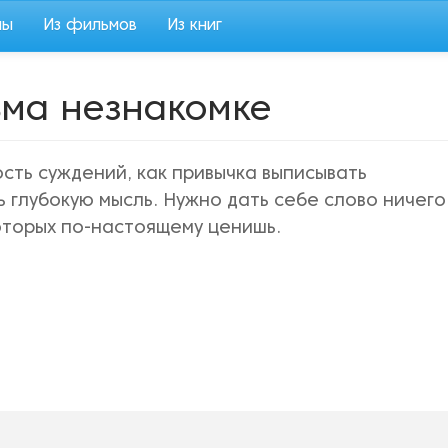
мы
Из фильмов
Из книг
ьма незнакомке
ость суждений, как привычка выписывать
 глубокую мысль. Нужно дать себе слово ничего
оторых по-настоящему ценишь.