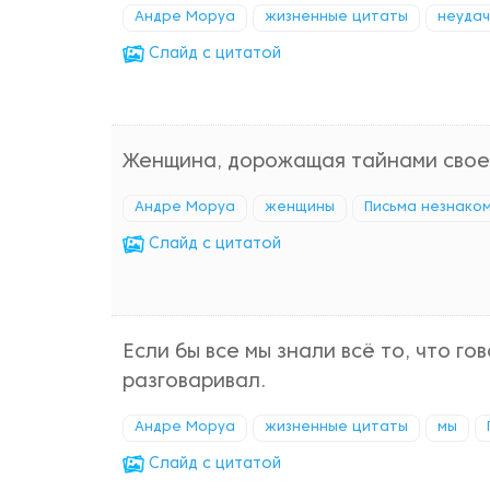
Андре Моруа
жизненные цитаты
неуда
Cлайд с цитатой
Женщина, дорожащая тайнами своего
Андре Моруа
женщины
Письма незнако
Cлайд с цитатой
Если бы все мы знали всё то, что го
разговаривал.
Андре Моруа
жизненные цитаты
мы
Cлайд с цитатой