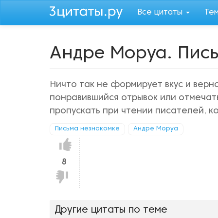
Перейти
Все цитаты
Те
к
основному
содержанию
Андре Моруа. Пис
Ничто так не формирует вкус и верн
понравившийся отрывок или отмечать
пропускать при чтении писателей, к
Письма незнакомке
Андре Моруа
Нравится!
8
Не
нравится!
Другие цитаты по теме