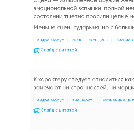
Сцена — излюбленное оружие женщи
эмоциональной вспышки, полной нег
состоянии тщетно просили целые ме
Меньше сцен, сударыня, но с больш
Андре Моруа
гнев
женщины
Письма 
Cлайд с цитатой
К характеру следует относиться как
замечают ни странностей, ни морщ
Андре Моруа
внешность
жизненные ци
Cлайд с цитатой