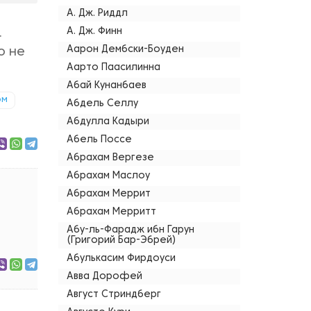
А. Дж. Риддл
А. Дж. Финн
.
Аарон Дембски-Боуден
о не
Аарто Паасилинна
Абай Кунанбаев
ом
Абдель Селлу
Абдулла Кадыри
Абель Поссе
Абрахам Вергезе
Абрахам Маслоу
Абрахам Меррит
Абрахам Мерритт
Абу-ль-Фарадж ибн Гарун
(Григорий Бар-Эбрей)
Абулькасим Фирдоуси
Авва Дорофей
Август Стриндберг