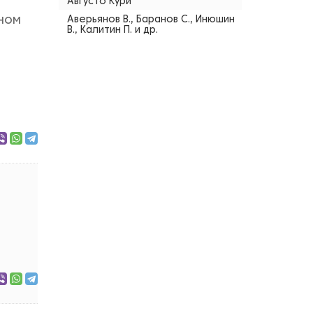
Августо Кури
йном
Аверьянов В., Баранов С., Инюшин
В., Калитин П. и др.