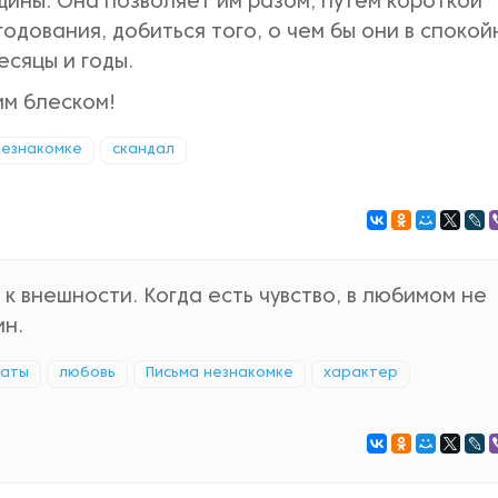
ны. Она позволяет им разом, путём короткой
одования, добиться того, о чем бы они в споко
сяцы и годы.
им блеском!
незнакомке
скандал
 к внешности. Когда есть чувство, в любимом не
ин.
таты
любовь
Письма незнакомке
характер