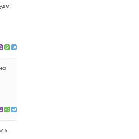
будет
на
ах.