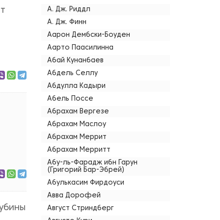
ет
А. Дж. Риддл
А. Дж. Финн
Аарон Дембски-Боуден
Аарто Паасилинна
Абай Кунанбаев
Абдель Селлу
Абдулла Кадыри
Абель Поссе
Абрахам Вергезе
Абрахам Маслоу
Абрахам Меррит
Абрахам Мерритт
Абу-ль-Фарадж ибн Гарун
(Григорий Бар-Эбрей)
Абулькасим Фирдоуси
Авва Дорофей
лубины
Август Стриндберг