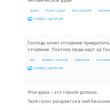
человеческой души.
душа
Полет души
Фэн Цзицай
челове
Cлайд с цитатой
Господь хочет отчаяние превратить
отчаяние. Поэтому люди идут за Го
Бог
дьявол, сатана
надежда
отчаян
Cлайд с цитатой
Моя душа – это горная долина.
Твой голос раздается в ней бесконе