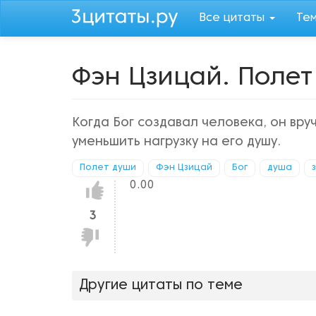
Перейти
Все цитаты
Те
к
основному
содержанию
Фэн Цзицай. Полет
Когда Бог создавал человека, он вру
уменьшить нагрузку на его душу.
Полет души
Фэн Цзицай
Бог
душа
0.00
Нравится!
3
Не
нравится!
Другие цитаты по теме