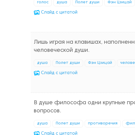
голос
душа
Полет души
Фэн Цзицай
Cлайд с цитатой
Лишь играя на клавишах, наполненн
человеческой души.
душа
Полет души
Фэн Цзицай
челове
Cлайд с цитатой
В душе философа одни крупные про
вопросов.
душа
Полет души
противоречия
фил
Cлайд с цитатой