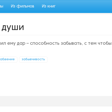
мы
Из фильмов
Из книг
 души
чил ему дар – способность забывать, с тем чтобы
забвение
забывчивость