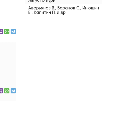
Августо Кури
Аверьянов В., Баранов С., Инюшин
В., Калитин П. и др.