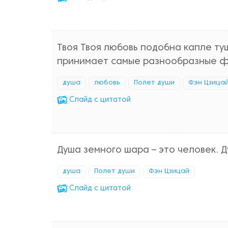
Твоя Твоя любовь подобна капле ту
принимает самые разнообразные ф
душа
любовь
Полет души
Фэн Цзица
Cлайд с цитатой
Душа земного шара – это человек. Д
душа
Полет души
Фэн Цзицай
Cлайд с цитатой