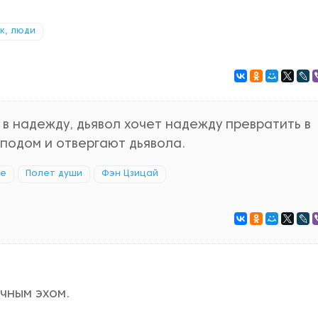
к, люди
 в надежду, дьявол хочет надежду превратить в
сподом и отвергают дьявола.
ие
Полет души
Фэн Цзицай
чным эхом.