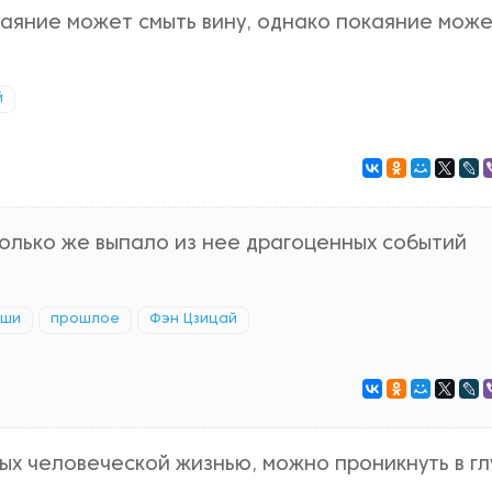
окаяние может смыть вину, однако покаяние мож
й
сколько же выпало из нее драгоценных событий
уши
прошлое
Фэн Цзицай
ых человеческой жизнью, можно проникнуть в г