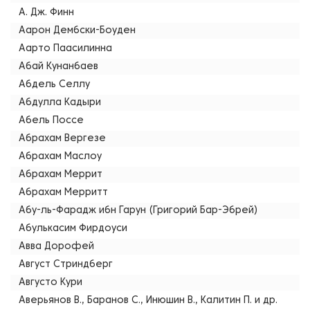
А. Дж. Финн
Аарон Дембски-Боуден
Аарто Паасилинна
Абай Кунанбаев
Абдель Селлу
Абдулла Кадыри
Абель Поссе
Абрахам Вергезе
Абрахам Маслоу
Абрахам Меррит
Абрахам Мерритт
Абу-ль-Фарадж ибн Гарун (Григорий Бар-Эбрей)
Абулькасим Фирдоуси
Авва Дорофей
Август Стриндберг
Августо Кури
Аверьянов В., Баранов С., Инюшин В., Калитин П. и др.