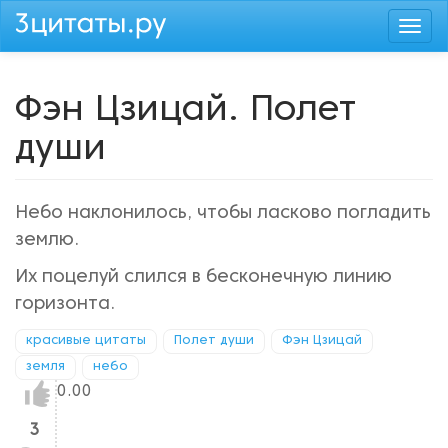
Перейти
Togg
к
navi
основному
содержанию
Фэн Цзицай. Полет
души
Небо наклонилось, чтобы ласково погладить
землю.
Их поцелуй слился в бесконечную линию
горизонта.
красивые цитаты
Полет души
Фэн Цзицай
земля
небо
Нравится!
0.00
3