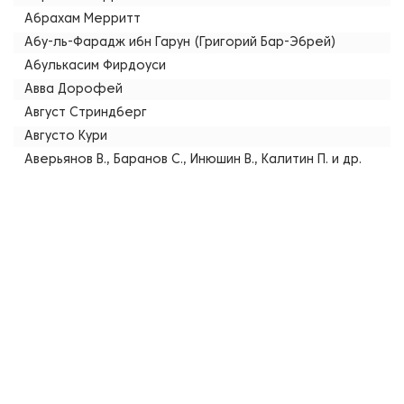
Абрахам Мерритт
Абу-ль-Фарадж ибн Гарун (Григорий Бар-Эбрей)
Абулькасим Фирдоуси
Авва Дорофей
Август Стриндберг
Августо Кури
Аверьянов В., Баранов С., Инюшин В., Калитин П. и др.