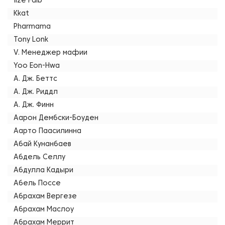
Ilze Falb
Kkat
Pharmama
Tony Lonk
V. Менеджер мафии
Yoo Eon-Hwa
А. Дж. Беттс
А. Дж. Риддл
А. Дж. Финн
Аарон Дембски-Боуден
Аарто Паасилинна
Абай Кунанбаев
Абдель Селлу
Абдулла Кадыри
Абель Поссе
Абрахам Вергезе
Абрахам Маслоу
Абрахам Меррит