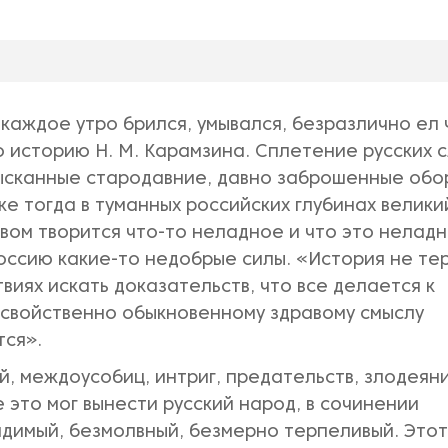
 каждое утро брился, умывался, безразлично ел 
ю историю Н. М. Карамзина. Сплетение русских с
ысканные стародавние, давно заброшенные обо
уже тогда в туманных российских глубинах велики
твом творится что-то неладное и что это нелад
Россию какие-то недобрые силы. «История не те
виях искать доказательств, что все делается к
 свойственно обыкновенному здравому смыслу
тся».
, междоусобиц, интриг, предательств, злодеяни
 это мог вынести русский народ, в сочинении
димый, безмолвный, безмерно терпеливый. Этот