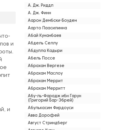
А. Дж. Риддл
А. Дж. Финн
Аарон Дембски-Боуден
Аарто Паасилинна
что-
Абай Кунанбаев
Абдель Селлу
лов и
Абдулла Кадыри
роты.
Абель Поссе
й
Абрахам Вергезе
ное
Абрахам Маслоу
рпит
Абрахам Меррит
Абрахам Мерритт
Абу-ль-Фарадж ибн Гарун
(Григорий Бар-Эбрей)
Абулькасим Фирдоуси
й, и
Авва Дорофей
Август Стриндберг