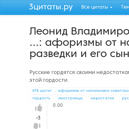
Перейти
Все цитаты
Те
к
основному
содержанию
Леонид Владимиро
...: афоризмы от 
разведки и его сы
Русские гордятся своими недостатка
этой гордости.
КГБ шутит ...: афоризмы от начальника советско
гордость
иностранцы
недостатки
рус
0.00
Нравится!
-3
Не