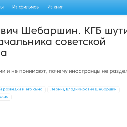
мы
Из фильмов
Из книг
вич Шебаршин. КГБ шут
начальника советской
на
ми и не понимают, почему иностранцы не разде
й разведки и его сына
Леонид Владимирович Шебаршин
ские