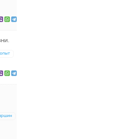
зни.
опыт
аршин