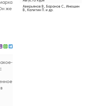
Августо Кури
риарха
Аверьянов В., Баранов С., Инюшин
(Он же
В., Калитин П. и др.
какое-
с
енное
 в