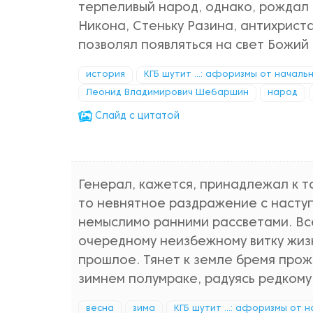
терпеливый народ, однако, рождал
Никона, Стеньку Разина, антихриста
позволял появляться на свет Божий
история
КГБ шутит ...: афоризмы от началь
Леонид Владимирович Шебаршин
народ
Cлайд с цитатой
Генерал, кажется, принадлежал к т
то невнятное раздражение с наступ
немыслимо ранними рассветами. Все
очередному неизбежному витку жиз
прошлое. Тянет к земле бремя прож
зимнем полумраке, радуясь редкому
весна
зима
КГБ шутит ...: афоризмы от 