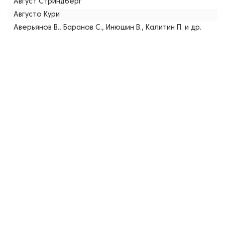
Август Стриндберг
Августо Кури
Аверьянов В., Баранов С., Инюшин В., Калитин П. и др.