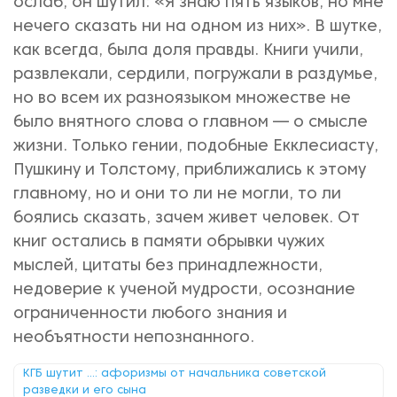
ослаб, он шутил: «Я знаю пять языков, но мне
нечего сказать ни на одном из них». В шутке,
как всегда, была доля правды. Книги учили,
развлекали, сердили, погружали в раздумье,
но во всем их разноязыком множестве не
было внятного слова о главном — о смысле
жизни. Только гении, подобные Екклесиасту,
Пушкину и Толстому, приближались к этому
главному, но и они то ли не могли, то ли
боялись сказать, зачем живет человек. От
книг остались в памяти обрывки чужих
мыслей, цитаты без принадлежности,
недоверие к ученой мудрости, осознание
ограниченности любого знания и
необъятности непознанного.
КГБ шутит ...: афоризмы от начальника советской
разведки и его сына