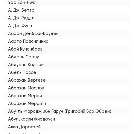
Yoo Eon-Hwa
А. Дж. Беттс
А. Дж. Риддл
А. Дж. Финн
Аарон Дембски-Боуден
Аарто Паасилинна
Абай Кунанбаев
Абдель Селлу
Абдулла Кадыри
Абель Поссе
Абрахам Вергезе
Абрахам Маслоу
Абрахам Меррит
Абрахам Мерритт
Абу-ль-Фарадж ибн Гарун (Григорий Бар-Эбрей)
Абулькасим Фирдоуси
Авва Дорофей