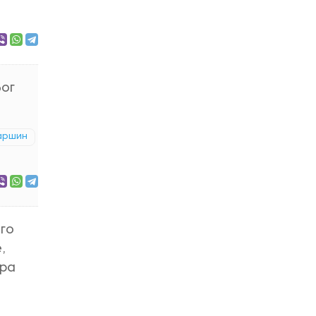
Бог
аршин
го
,
ара