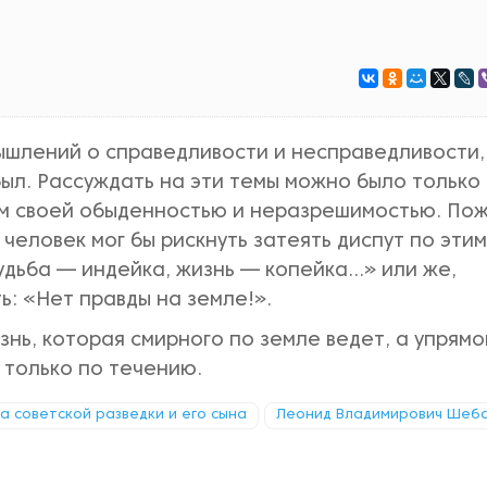
мышлений о спра­ведливости и несправедливости,
был. Рассуждать на эти темы можно было толь­ко
м своей обы­денностью и неразрешимостью. Пож
человек мог бы рискнуть затеять диспут по этим
ь­ба — индейка, жизнь — копейка...» или же,
ь: «Нет правды на земле!».
изнь, которая смирного по земле ведет, а упрямо
 только по течению.
ка советской разведки и его сына
Леонид Владимирович Шеб