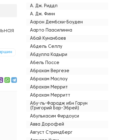
А. Дж. Риддл
А. Дж. Финн
Аарон Дембски-Боуден
льная
Аарто Паасилинна
Абай Кунанбаев
Абдель Селлу
аршин
Абдулла Кадыри
Абель Поссе
Абрахам Вергезе
Абрахам Маслоу
Абрахам Меррит
Абрахам Мерритт
Абу-ль-Фарадж ибн Гарун
(Григорий Бар-Эбрей)
Абулькасим Фирдоуси
Авва Дорофей
Август Стриндберг