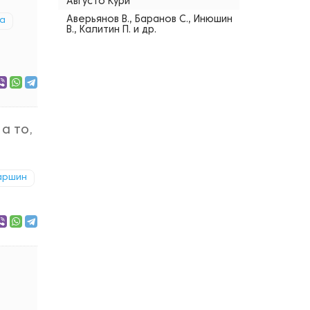
Августо Кури
Аверьянов В., Баранов С., Инюшин
на
В., Калитин П. и др.
а то,
аршин