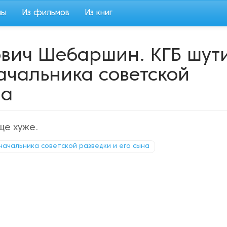
мы
Из фильмов
Из книг
вич Шебаршин. КГБ шут
начальника советской
на
ще хуже.
 начальника советской разведки и его сына