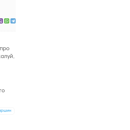
 про
алуй,
го
аршин