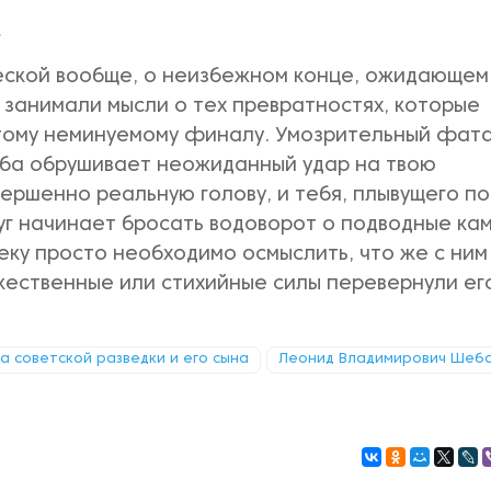
»
еской вообще, о неизбежном конце, ожидающем
 занимали мысли о тех превратностях, которые
этому неминуемому финалу. Умозрительный фат
дьба обрушивает неожиданный удар на твою
вершенно реальную голову, и тебя, плывущего по
уг начинает бросать водоворот о подводные кам
еку просто необходимо осмыслить, что же с ним
жественные или стихийные силы перевернули ег
ка советской разведки и его сына
Леонид Владимирович Шеб