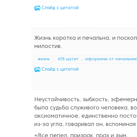
Cлайд с цитатой
Жизнь коротка и печальна, и поскол
милостив.
жизнь
КГБ шутит ...: афоризмы от начальни
Cлайд с цитатой
Неустойчивость, зыбкость, эфемерн
была судьба служивого человека, в
аксиоматичное, единственно посто
из-за угла, говаривал он, вспоминая
«Все пепел, призрак, прах и дым.