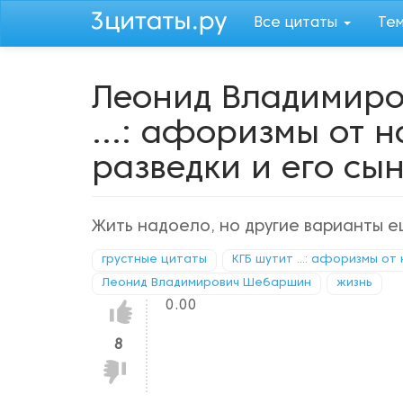
Перейти
Все цитаты
Те
к
основному
содержанию
Леонид Владимиро
...: афоризмы от 
разведки и его сы
Жить надоело, но другие варианты е
грустные цитаты
КГБ шутит ...: афоризмы от
Леонид Владимирович Шебаршин
жизнь
0.00
Нравится!
8
Не
нравится!