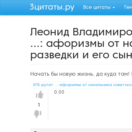
Перейти
Все цитаты
Те
к
основному
содержанию
Леонид Владимиро
...: афоризмы от 
разведки и его сы
Начать бы новую жизнь, да куда там! 
КГБ шутит ...: афоризмы от начальника советско
0.00
Нравится!
1
Не
нравится!