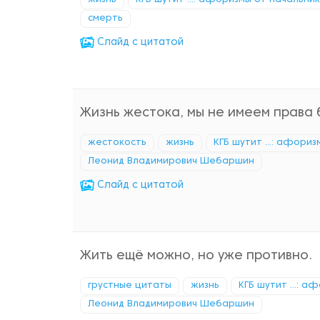
жизнь
КГБ шутит ...: афоризмы от начальни
смерть
Cлайд с цитатой
Жизнь жестока, мы не имеем права 
жестокость
жизнь
КГБ шутит ...: афори
Леонид Владимирович Шебаршин
Cлайд с цитатой
Жить ещё можно, но уже противно.
грустные цитаты
жизнь
КГБ шутит ...: 
Леонид Владимирович Шебаршин