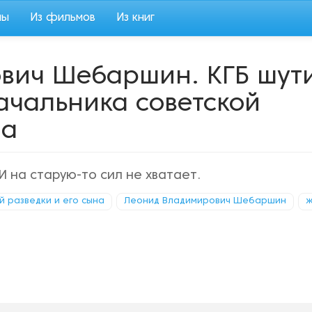
мы
Из фильмов
Из книг
вич Шебаршин. КГБ шут
начальника советской
на
И на старую-то сил не хватает.
й разведки и его сына
Леонид Владимирович Шебаршин
ж