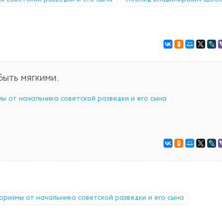
ка советской разведки и его сына
Леонид Владимирович Шеб
быть мягкими.
змы от начальника советской разведки и его сына
афоризмы от начальника советской разведки и его сына