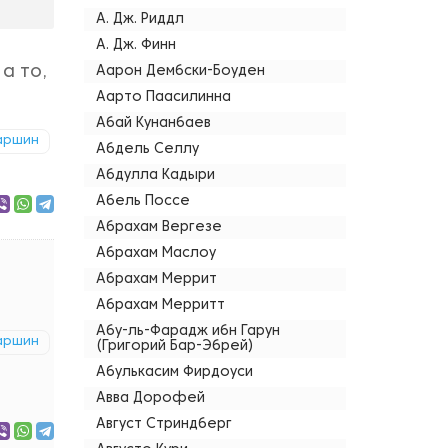
А. Дж. Риддл
А. Дж. Финн
а то,
Аарон Дембски-Боуден
Аарто Паасилинна
Абай Кунанбаев
аршин
Абдель Селлу
Абдулла Кадыри
Абель Поссе
Абрахам Вергезе
Абрахам Маслоу
Абрахам Меррит
Абрахам Мерритт
Абу-ль-Фарадж ибн Гарун
аршин
(Григорий Бар-Эбрей)
Абулькасим Фирдоуси
Авва Дорофей
Август Стриндберг