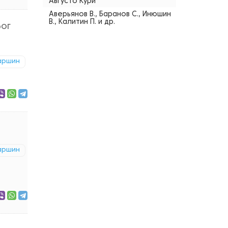
Августо Кури
Аверьянов В., Баранов С., Инюшин
В., Калитин П. и др.
Бог
аршин
аршин