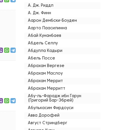
А. Дж. Риддл
А. Дж. Финн
Аарон Дембски-Боуден
Аарто Паасилинна
Абай Кунанбаев
Абдель Селлу
Абдулла Кадыри
Абель Поссе
Абрахам Вергезе
Абрахам Маслоу
Абрахам Меррит
Абрахам Мерритт
Абу-ль-Фарадж ибн Гарун
(Григорий Бар-Эбрей)
Абулькасим Фирдоуси
Авва Дорофей
Август Стриндберг