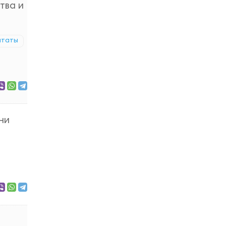
тва и
итаты
ни