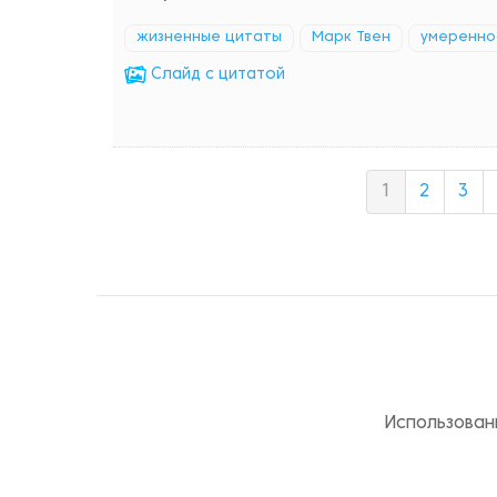
жизненные цитаты
Марк Твен
умеренно
Cлайд с цитатой
1
2
3
Использован