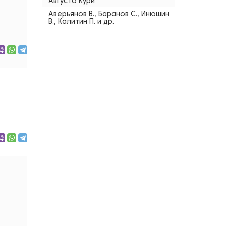
Августо Кури
Аверьянов В., Баранов С., Инюшин
В., Калитин П. и др.