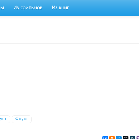
мы
Из фильмов
Из книг
уст
Фауст