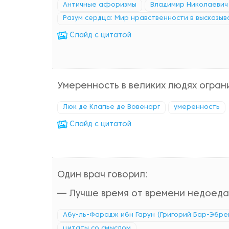
Античные афоризмы
Владимир Николаевич
Разум сердца: Мир нравственности в высказы
Cлайд с цитатой
Умеренность в великих людях огран
Люк де Клапье де Вовенарг
умеренность
Cлайд с цитатой
Один врач говорил:
— Лучше время от времени недоеда
Абу-ль-Фарадж ибн Гарун (Григорий Бар-Эбре
цитаты со смыслом