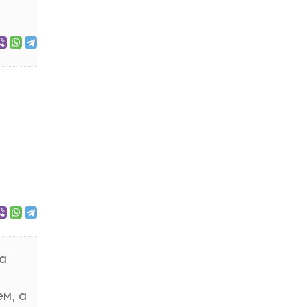
да
м, а