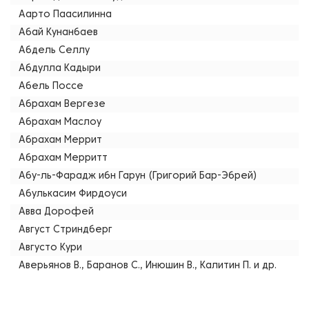
Аарто Паасилинна
Абай Кунанбаев
Абдель Селлу
Абдулла Кадыри
Абель Поссе
Абрахам Вергезе
Абрахам Маслоу
Абрахам Меррит
Абрахам Мерритт
Абу-ль-Фарадж ибн Гарун (Григорий Бар-Эбрей)
Абулькасим Фирдоуси
Авва Дорофей
Август Стриндберг
Августо Кури
Аверьянов В., Баранов С., Инюшин В., Калитин П. и др.