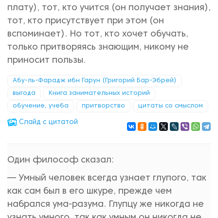
плату), тот, кто учится (он получает знания),
тот, кто присутствует при этом (он
вспоминает). Но тот, кто хочет обучать,
только притворяясь знающим, никому не
приносит пользы.
Абу-ль-Фарадж ибн Гарун (Григорий Бар-Эбрей)
выгода
Книга занимательных историй
обучение, учеба
притворство
цитаты со смыслом
Cлайд с цитатой
Один философ сказал:
— Умный человек всегда узнает глупого, так
как сам был в его шкуре, прежде чем
набрался ума-разума. Глупцу же никогда не
узнать умного, так как умным он никогда не