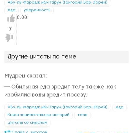
Абу-ль-Фарадж ибн Гарун (Григорий Бар-Эбрей)
еда
умеренность
Нравится!
0.00
7
Не
нравится!
Другие цитаты по теме
Мудрец сказал:
— Обильная еда вредит телу так же, как
изобилие воды вредит посеву.
Абу-ль-Фарадж ибн Гарун (Григорий Бар-Эбрей)
еда
Книга занимательных историй
тело
цитаты со смыслом
Cлайд с цитатой