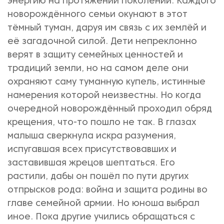
энергию на протяжении поколений. Каждого
новорождённого семьи окунают в этот
тёмный туман, даруя им связь с их землёй и
её загадочной силой. Дети непреклонно
верят в защиту семейных ценностей и
традиций земли, но на самом деле они
охраняют саму туманную купель, истинные
намерения которой неизвестны. Но когда
очередной новорождённый проходил обряд
крещения, что-то пошло не так. В глазах
малыша сверкнула искра разумения,
испугавшая всех присутствовавших и
заставившая жрецов шептаться. Его
растили, дабы он пошёл по пути других
отпрысков рода: война и защита родины во
главе семейной армии. Но юноша выбрал
иное. Пока другие учились обращаться с