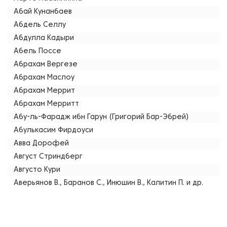
Абай Кунанбаев
Абдель Селлу
Абдулла Кадыри
Абель Поссе
Абрахам Вергезе
Абрахам Маслоу
Абрахам Меррит
Абрахам Мерритт
Абу-ль-Фарадж ибн Гарун (Григорий Бар-Эбрей)
Абулькасим Фирдоуси
Авва Дорофей
Август Стриндберг
Августо Кури
Аверьянов В., Баранов С., Инюшин В., Калитин П. и др.