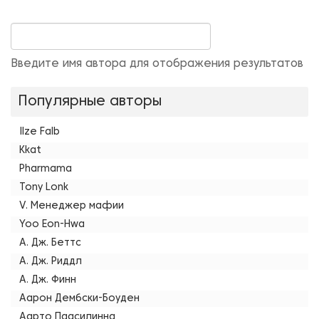
Введите имя автора для отображения результатов
Популярные авторы
Ilze Falb
Kkat
Pharmama
Tony Lonk
V. Менеджер мафии
Yoo Eon-Hwa
А. Дж. Беттс
А. Дж. Риддл
А. Дж. Финн
Аарон Дембски-Боуден
Аарто Паасилинна