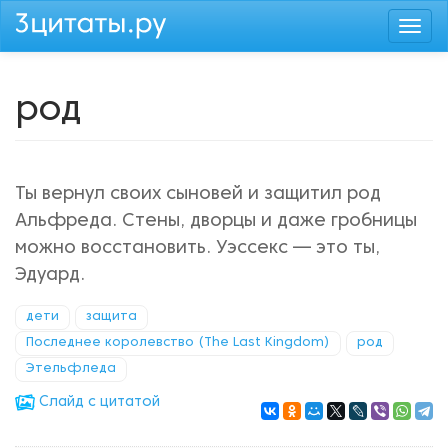
Перейти
Togg
к
navi
основному
содержанию
род
Ты вернул своих сыновей и защитил род
Альфреда. Стены, дворцы и даже гробницы
можно восстановить. Уэссекс — это ты,
Эдуард.
дети
защита
Последнее королевство (The Last Kingdom)
род
Этельфледа
Cлайд с цитатой