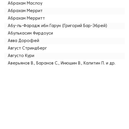
Абрахам Маслоу
Абрахам Меррит
Абрахам Мерритт
Абу-ль-Фарадж ибн Гарун (Григорий Бар-Эбрей)
Абулькасим Фирдоуси
Авва Дорофей
Август Стриндберг
Августо Кури
Аверьянов В., Баранов С., Инюшин В., Калитин П. и др.