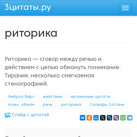
Перейти
Togg
к
navi
основному
содержанию
риторика
Риторика — сговор между речью и
действием с целью обмануть понимание.
Тирания, несколько смягчаемая
стенографией.
Амброз Бирс
действие
ироничные цитаты
ложь, обман
речь
риторика
Словарь Сатаны
Cлайд с цитатой