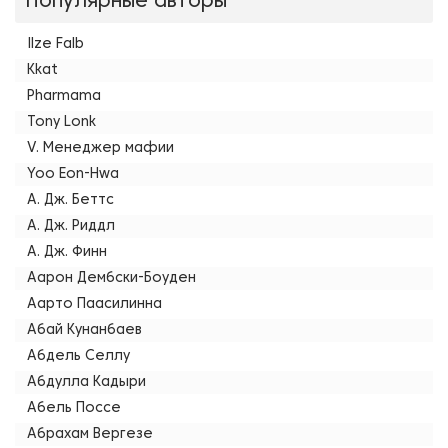
Популярные авторы
Ilze Falb
Kkat
Pharmama
Tony Lonk
V. Менеджер мафии
Yoo Eon-Hwa
А. Дж. Беттс
А. Дж. Риддл
А. Дж. Финн
Аарон Дембски-Боуден
Аарто Паасилинна
Абай Кунанбаев
Абдель Селлу
Абдулла Кадыри
Абель Поссе
Абрахам Вергезе