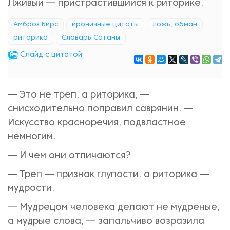
Лживый — пристрастившийся к риторике.
Амброз Бирс
ироничные цитаты
ложь, обман
риторика
Словарь Сатаны
Cлайд с цитатой
— Это не треп, а риторика, —
снисходительно поправил саврянин. —
Искусство красноречия, подвластное
немногим.
— И чем они отличаются?
— Треп — признак глупости, а риторика —
мудрости.
— Мудрецом человека делают не мудреные,
а мудрые слова, — запальчиво возразила