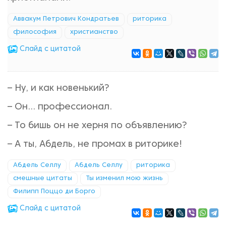
Аввакум Петрович Кондратьев
риторика
философия
христиaнствo
Cлайд с цитатой
– Ну, и как новенький?
– Он… профессионал.
– То бишь он не херня по объявлению?
– А ты, Абдель, не промах в риторике!
Абдель Селлу
Абдель Селлу
риторика
смешные цитаты
Ты изменил мою жизнь
Филипп Поццо ди Борго
Cлайд с цитатой