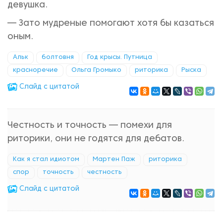
девушка.
— Зато мудреные помогают хотя бы казаться
оным.
Альк
болтовня
Год крысы. Путница
красноречие
Ольга Громыко
риторика
Рыска
Cлайд с цитатой
Честность и точность — помехи для
риторики, они не годятся для дебатов.
Как я стал идиотом
Мартен Паж
риторика
спор
точность
честность
Cлайд с цитатой