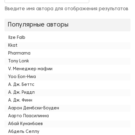
Введите имя автора для отображения результатов
Популярные авторы
Ilze Falb
Kkat
Pharmama
Tony Lonk
V. Менеджер мафии
Yoo Eon-Hwa
А. Дж. Беттс
А. Дж. Риддл
А. Дж. Финн
Аарон Дембски-Боуден
Аарто Паасилинна
Абай Кунанбаев
Абдель Селлу