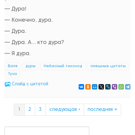
— Дура!
— Конечно, дура.
— Дура.
— Дура. А... кто дура?
— Я дура.
Валя
дуры
Небесный тихоход
смешные цитаты
Туча
Cлайд с цитатой
1
2
3
следующая ›
последняя »