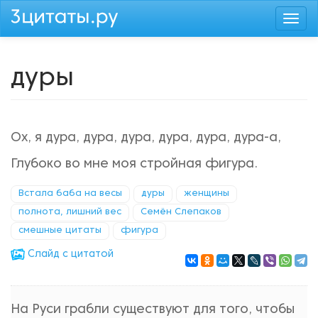
Перейти
Togg
к
navi
основному
содержанию
дуры
Ох, я дура, дура, дура, дура, дура, дура-а,
Глубоко во мне моя стройная фигура.
Встала баба на весы
дуры
женщины
полнота, лишний вес
Семён Слепаков
смешные цитаты
фигура
Cлайд с цитатой
На Руси грабли существуют для того, чтобы