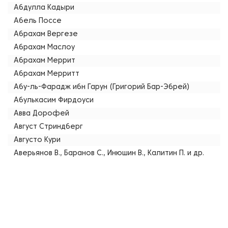
Абдулла Кадыри
Абель Поссе
Абрахам Вергезе
Абрахам Маслоу
Абрахам Меррит
Абрахам Мерритт
Абу-ль-Фарадж ибн Гарун (Григорий Бар-Эбрей)
Абулькасим Фирдоуси
Авва Дорофей
Август Стриндберг
Августо Кури
Аверьянов В., Баранов С., Инюшин В., Калитин П. и др.