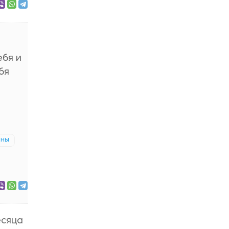
ебя и
бя
ины
есяца