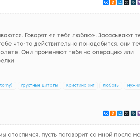
иваются. Говорят «я тебя люблю». Засасывают т
 тебе что-то действительно понадобится, они те
пролете. Они променяют тебя на операцию или
елки.
atomy)
грустные цитаты
Кристина Янг
любовь
мужч
 мы отоспимся, пусть поговорит со мной после м