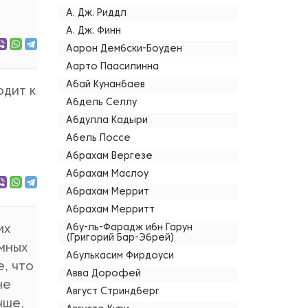
А. Дж. Риддл
А. Дж. Финн
Аарон Дембски-Боуден
Аарто Паасилинна
Абай Кунанбаев
одит к
Абдель Селлу
Абдулла Кадыри
Абель Поссе
Абрахам Вергезе
Абрахам Маслоу
Абрахам Меррит
Абрахам Мерритт
Абу-ль-Фарадж ибн Гарун
их
(Григорий Бар-Эбрей)
мных
Абулькасим Фирдоуси
, что
Авва Дорофей
не
Август Стриндберг
чше,