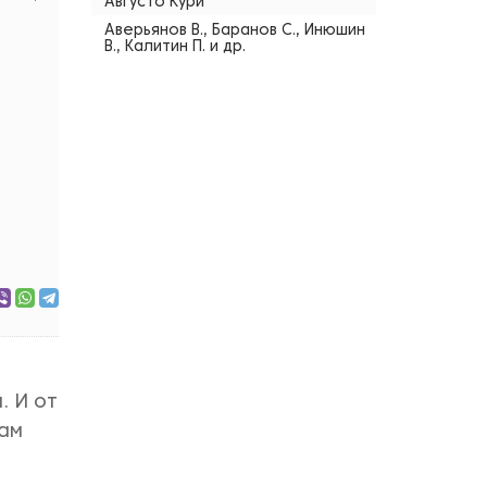
Августо Кури
Аверьянов В., Баранов С., Инюшин
В., Калитин П. и др.
. И от
нам