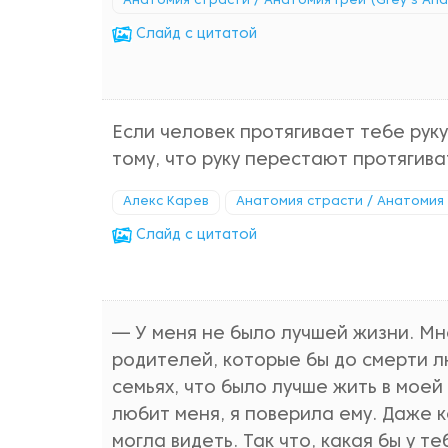
Анатомия страсти / Анатомия Грей (Grey's An
Cлайд с цитатой
Если человек протягивает тебе руку
тому, что руку перестают протягива
Алекс Карев
Анатомия страсти / Анатомия 
Cлайд с цитатой
— У меня не было лучшей жизни. М
родителей, которые бы до смерти л
семьях, что было лучше жить в моей
любит меня, я поверила ему. Даже к
могла видеть. Так что, какая бы у т