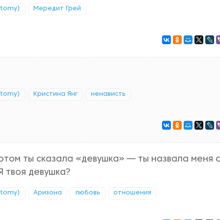
atomy)
Мередит Грей
atomy)
Кристина Янг
ненависть
потом ты сказала «девушка» — ты назвала меня 
Я твоя девушка?
atomy)
Аризона
любовь
отношения