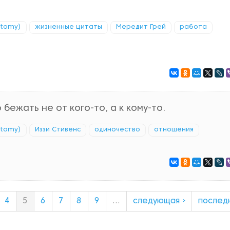
atomy)
жизненные цитаты
Мередит Грей
работа
 бежать не от кого-то, а к кому-то.
atomy)
Иззи Стивенс
одиночество
отношения
4
5
6
7
8
9
…
следующая ›
послед