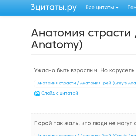
Перейти
Все цитаты
Те
к
основному
содержанию
Анатомия страсти 
Anatomy)
Ужасно быть взрослым. Но карусель
Анатомия страсти / Анатомия Грей (Grey's An
Cлайд с цитатой
Порой так жаль, что люди не могут с