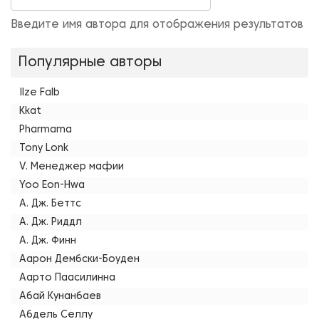
Введите имя автора для отображения результатов
Популярные авторы
Ilze Falb
Kkat
Pharmama
Tony Lonk
V. Менеджер мафии
Yoo Eon-Hwa
А. Дж. Беттс
А. Дж. Риддл
А. Дж. Финн
Аарон Дембски-Боуден
Аарто Паасилинна
Абай Кунанбаев
Абдель Селлу