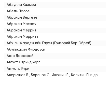
Абдулла Кадыри
Абель Поссе
Абрахам Вергезе
Абрахам Маслоу
Абрахам Меррит
Абрахам Мерритт
Абу-ль-Фарадж ибн Гарун (Григорий Бар-Эбрей)
Абулькасим Фирдоуси
Авва Дорофей
Август Стриндберг
Августо Кури
Аверьянов В., Баранов С., Инюшин В., Калитин П. и др.