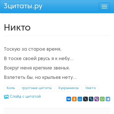
Перейти
Togg
к
navi
основному
содержанию
Никто
Тоскую за старое время,
В тоске своей рвусь я к небу…
Вокруг меня крепкие звенья.
Взлететь бы, но крыльев нету…
боль
грустные цитаты
Кукрыниксы
Никто
Cлайд с цитатой