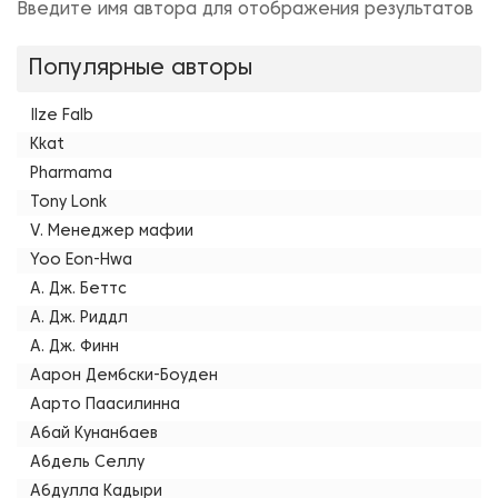
Введите имя автора для отображения результатов
Популярные авторы
Ilze Falb
Kkat
Pharmama
Tony Lonk
V. Менеджер мафии
Yoo Eon-Hwa
А. Дж. Беттс
А. Дж. Риддл
А. Дж. Финн
Аарон Дембски-Боуден
Аарто Паасилинна
Абай Кунанбаев
Абдель Селлу
Абдулла Кадыри