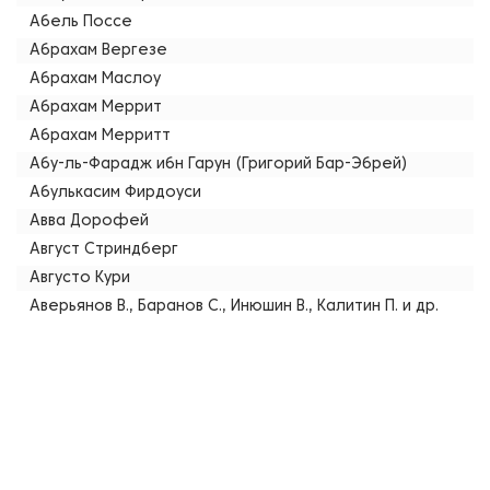
Абель Поссе
Абрахам Вергезе
Абрахам Маслоу
Абрахам Меррит
Абрахам Мерритт
Абу-ль-Фарадж ибн Гарун (Григорий Бар-Эбрей)
Абулькасим Фирдоуси
Авва Дорофей
Август Стриндберг
Августо Кури
Аверьянов В., Баранов С., Инюшин В., Калитин П. и др.