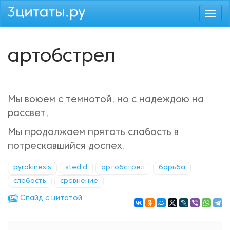
Перейти
Togg
к
navi
основному
содержанию
артобстрел
Мы воюем с темнотой, но с надеждою на
рассвет,
Мы продолжаем прятать слабость в
потрескавшийся доспех.
pyrokinesis
sted.d
артобстрел
борьба
слабость
сравнение
Cлайд с цитатой