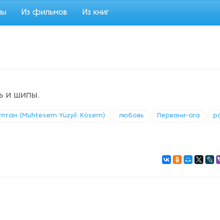
мы
Из фильмов
Из книг
ь и шипы.
лтан (Muhtesem Yüzyil: Kösem)
любовь
Первани-ага
р