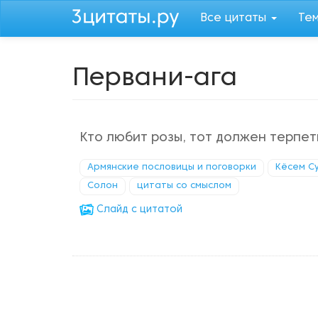
Перейти
Все цитаты
Те
к
основному
содержанию
Первани-ага
Кто любит розы, тот должен терпет
Армянские пословицы и поговорки
Кёсем Су
Солон
цитаты со смыслом
Cлайд с цитатой