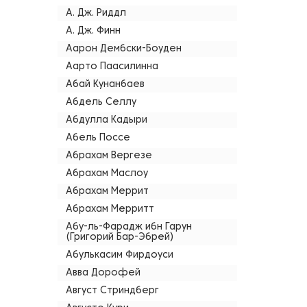
А. Дж. Риддл
А. Дж. Финн
Аарон Дембски-Боуден
Аарто Паасилинна
Абай Кунанбаев
Абдель Селлу
Абдулла Кадыри
Абель Поссе
Абрахам Вергезе
Абрахам Маслоу
Абрахам Меррит
Абрахам Мерритт
Абу-ль-Фарадж ибн Гарун
(Григорий Бар-Эбрей)
Абулькасим Фирдоуси
Авва Дорофей
Август Стриндберг