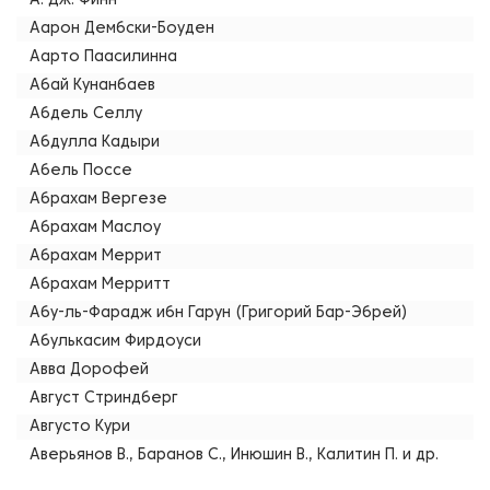
А. Дж. Финн
Аарон Дембски-Боуден
Аарто Паасилинна
Абай Кунанбаев
Абдель Селлу
Абдулла Кадыри
Абель Поссе
Абрахам Вергезе
Абрахам Маслоу
Абрахам Меррит
Абрахам Мерритт
Абу-ль-Фарадж ибн Гарун (Григорий Бар-Эбрей)
Абулькасим Фирдоуси
Авва Дорофей
Август Стриндберг
Августо Кури
Аверьянов В., Баранов С., Инюшин В., Калитин П. и др.