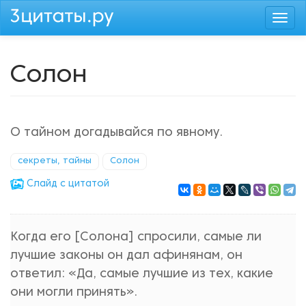
Перейти
Togg
к
navi
основному
содержанию
Солон
О тайном догадывайся по явному.
секреты, тайны
Солон
Cлайд с цитатой
Когда его [Солона] спросили, самые ли
лучшие законы он дал афинянам, он
ответил: «Да, самые лучшие из тех, какие
они могли принять».