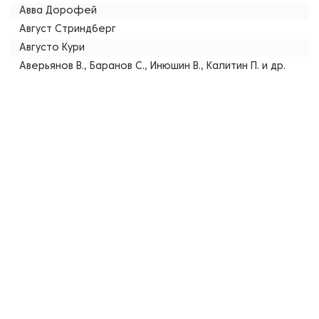
Авва Дорофей
Август Стриндберг
Августо Кури
Аверьянов В., Баранов С., Инюшин В., Калитин П. и др.