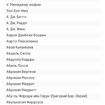
V. Менеджер мафии
Yoo Eon-Hwa
А. Дж. Беттс
А. Дж. Риддл
А. Дж. Финн
Аарон Дембски-Боуден
Аарто Паасилинна
Абай Кунанбаев
Абдель Селлу
Абдулла Кадыри
Абель Поссе
Абрахам Вергезе
Абрахам Маслоу
Абрахам Меррит
Абрахам Мерритт
Абу-ль-Фарадж ибн Гарун (Григорий Бар-Эбрей)
Абулькасим Фирдоуси