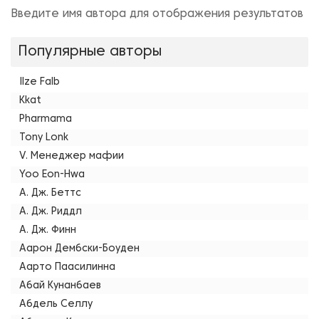
Введите имя автора для отображения результатов
Популярные авторы
Ilze Falb
Kkat
Pharmama
Tony Lonk
V. Менеджер мафии
Yoo Eon-Hwa
А. Дж. Беттс
А. Дж. Риддл
А. Дж. Финн
Аарон Дембски-Боуден
Аарто Паасилинна
Абай Кунанбаев
Абдель Селлу