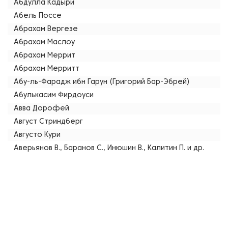
Абдулла Кадыри
Абель Поссе
Абрахам Вергезе
Абрахам Маслоу
Абрахам Меррит
Абрахам Мерритт
Абу-ль-Фарадж ибн Гарун (Григорий Бар-Эбрей)
Абулькасим Фирдоуси
Авва Дорофей
Август Стриндберг
Августо Кури
Аверьянов В., Баранов С., Инюшин В., Калитин П. и др.