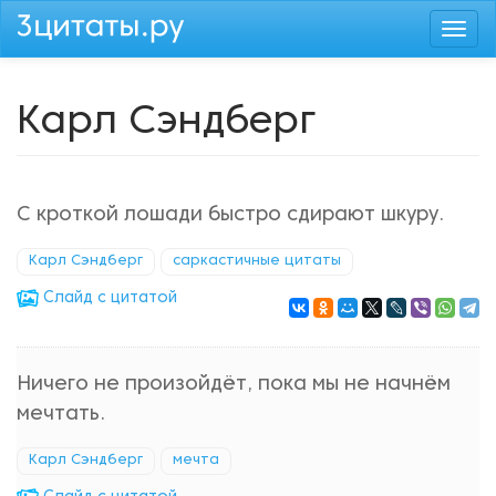
Перейти
Togg
к
navi
основному
содержанию
Карл Сэндберг
С кроткой лошади быстро сдирают шкуру.
Карл Сэндберг
саркастичные цитаты
Cлайд с цитатой
Ничего не произойдёт, пока мы не начнём
мечтать.
Карл Сэндберг
мечта