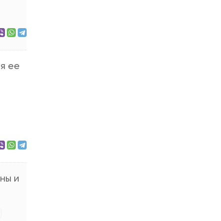
 я ее
аны и