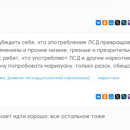
 убедить себя, что употребление ЛСД превраща
рименимы и прочие низкие, грязные и презритель
 ребят, что употребляют ЛСД и другие наркотик
 хочу попробовать марихуану, только разок, обещ
ава. Дневник пятнадцатилетней наркоманки)
наркотики
инает идти хорошо, все остальное тоже