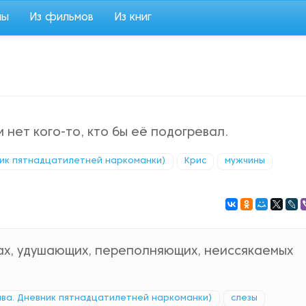
мы
Из фильмов
Из книг
 нет кого-то, кто бы её подогревал.
ник пятнадцатилетней наркоманки)
Крис
мужчины
зах, удушающих, переполняющих, неиссякаемых
ава. Дневник пятнадцатилетней наркоманки)
слезы