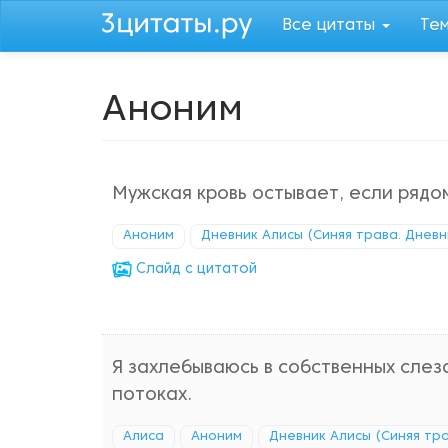
Перейти
Все цитаты
Те
к
основному
содержанию
Аноним
Мужская кровь остывает, если рядом
Аноним
Дневник Алисы (Синяя трава. Днев
Cлайд с цитатой
Я захлебываюсь в собственных сле
потоках.
Алиса
Аноним
Дневник Алисы (Синяя тр