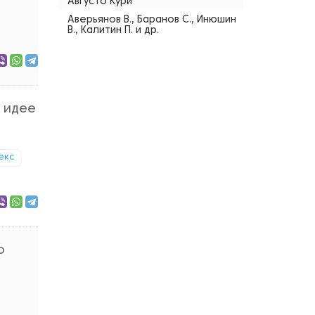
Августо Кури
Аверьянов В., Баранов С., Инюшин
В., Калитин П. и др.
а идее
екс
о