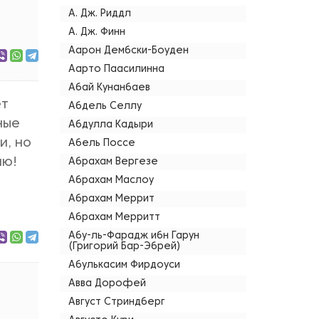
А. Дж. Риддл
А. Дж. Финн
Аарон Дембски-Боуден
Аарто Паасилинна
Абай Кунанбаев
ет
Абдель Селлу
ные
Абдулла Кадыри
и, но
Абель Поссе
аю!
Абрахам Вергезе
Абрахам Маслоу
Абрахам Меррит
Абрахам Мерритт
Абу-ль-Фарадж ибн Гарун
(Григорий Бар-Эбрей)
Абулькасим Фирдоуси
Авва Дорофей
Август Стриндберг