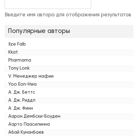
Введите имя автора для отображения результатов
Популярные авторы
Ilze Falb
Kkat
Pharmama
Tony Lonk
V. Менеджер мафии
Yoo Eon-Hwa
А. Дж. Беттс
А. Дж. Риддл
А. Дж. Финн
Аарон Дембски-Боуден
Аарто Паасилинна
Абай Кунанбаев