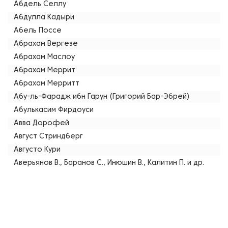
Абдель Селлу
Абдулла Кадыри
Абель Поссе
Абрахам Вергезе
Абрахам Маслоу
Абрахам Меррит
Абрахам Мерритт
Абу-ль-Фарадж ибн Гарун (Григорий Бар-Эбрей)
Абулькасим Фирдоуси
Авва Дорофей
Август Стриндберг
Августо Кури
Аверьянов В., Баранов С., Инюшин В., Калитин П. и др.