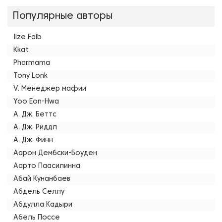
Популярные авторы
Ilze Falb
Kkat
Pharmama
Tony Lonk
V. Менеджер мафии
Yoo Eon-Hwa
А. Дж. Беттс
А. Дж. Риддл
А. Дж. Финн
Аарон Дембски-Боуден
Аарто Паасилинна
Абай Кунанбаев
Абдель Селлу
Абдулла Кадыри
Абель Поссе