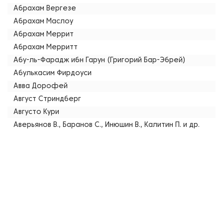
Абрахам Вергезе
Абрахам Маслоу
Абрахам Меррит
Абрахам Мерритт
Абу-ль-Фарадж ибн Гарун (Григорий Бар-Эбрей)
Абулькасим Фирдоуси
Авва Дорофей
Август Стриндберг
Августо Кури
Аверьянов В., Баранов С., Инюшин В., Калитин П. и др.