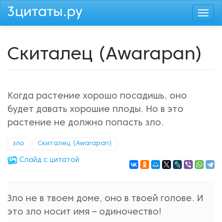
Перейти
Togg
к
navi
основному
содержанию
Скиталец (Awarapan)
Когда растение хорошо посадишь, оно
будет давать хорошие плоды. Но в это
растение не должно попасть зло.
зло
Скиталец (Awarapan)
Cлайд с цитатой
Зло не в твоем доме, оно в твоей голове. И
это зло носит имя – одиночество!