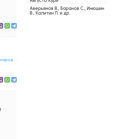
Августо Кури
Аверьянов В., Баранов С., Инюшин
В., Калитин П. и др.
народ
м