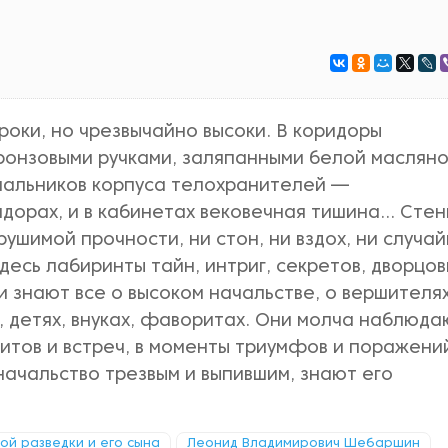
оки, но чрезвычайно высоки. В коридоры
ронзовыми ручками, заляпанными белой маслян
ачальников корпуса телохранителей —
дорах, и в кабинетах вековечная тишина... Сте
ушимой прочности, ни стон, ни вздох, ни случа
десь лабиринты тайн, интриг, секретов, дворцов
и знают все о высоком начальстве, о вершителя
х, детях, внуках, фаворитах. Они молча наблюда
итов и встреч, в моменты триумфов и поражений
начальство трезвым и выпившим, знают его
кой разведки и его сына
Леонид Владимирович Шебаршин