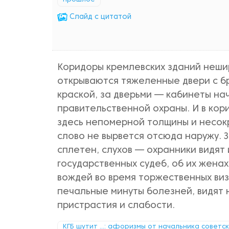
прошлое
Cлайд с цитатой
Коридоры кремлевских зданий нешир
открываются тяжеленные двери с б
краской, за дверьми — кабинеты н
правительственной охраны. И в кори
здесь непомерной толщины и несокр
слово не вырвется отсюда наружу. З
сплетен, слухов — охранники видят 
государственных судеб, об их жена
вождей во время торжественных виз
печальные минуты болезней, видят 
пристрастия и слабости.
КГБ шутит ...: афоризмы от начальника советс