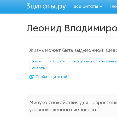
Перейти
Все цитаты
Те
к
основному
содержанию
Леонид Владимир
Жизнь может быть выдуманной. Смер
жизнь
КГБ шутит ...: афоризмы от начальни
смерть
Cлайд с цитатой
Минута спокойствия для неврастени
уравновешенного человека.