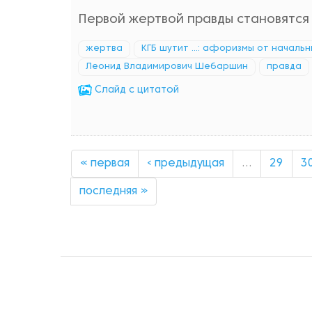
Первой жертвой правды становятся 
жертва
КГБ шутит ...: афоризмы от началь
Леонид Владимирович Шебаршин
правда
Cлайд с цитатой
« первая
‹ предыдущая
…
29
3
последняя »