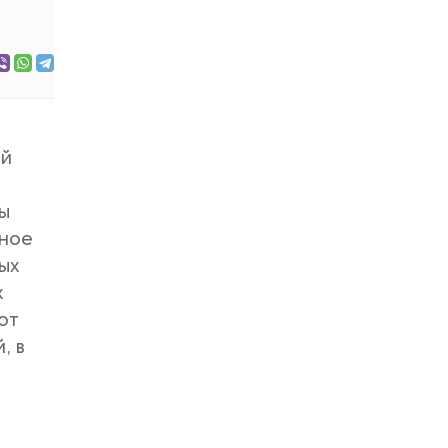
ой
ны
йное
ых
х
ют
, в