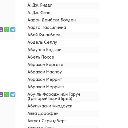
А. Дж. Риддл
А. Дж. Финн
Аарон Дембски-Боуден
Аарто Паасилинна
Абай Кунанбаев
Абдель Селлу
Абдулла Кадыри
Абель Поссе
Абрахам Вергезе
Абрахам Маслоу
Абрахам Меррит
Абрахам Мерритт
Абу-ль-Фарадж ибн Гарун
(Григорий Бар-Эбрей)
Абулькасим Фирдоуси
Авва Дорофей
Август Стриндберг