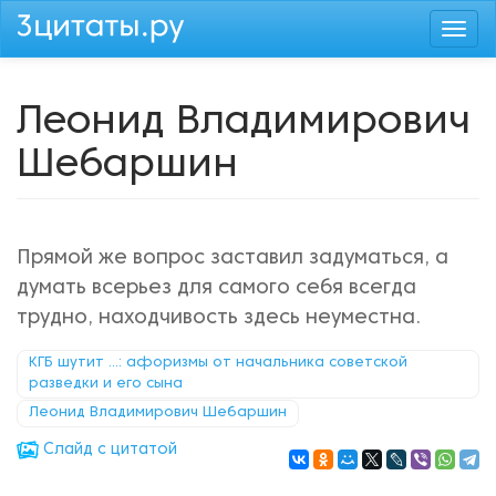
Перейти
Togg
к
navi
основному
содержанию
Леонид Владимирович
Шебаршин
Прямой же вопрос заставил задуматься, а
думать всерьез для самого себя всегда
трудно, находчивость здесь неуместна.
КГБ шутит ...: афоризмы от начальника советской
разведки и его сына
Леонид Владимирович Шебаршин
Cлайд с цитатой