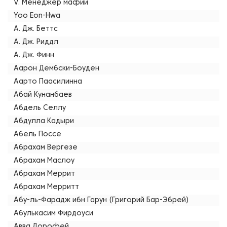
V. Менеджер мафии
Yoo Eon-Hwa
А. Дж. Беттс
А. Дж. Риддл
А. Дж. Финн
Аарон Дембски-Боуден
Аарто Паасилинна
Абай Кунанбаев
Абдель Селлу
Абдулла Кадыри
Абель Поссе
Абрахам Вергезе
Абрахам Маслоу
Абрахам Меррит
Абрахам Мерритт
Абу-ль-Фарадж ибн Гарун (Григорий Бар-Эбрей)
Абулькасим Фирдоуси
Авва Дорофей