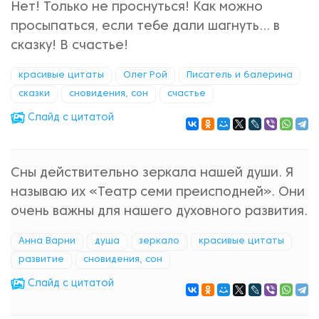
Нет! Только не проснуться! Как можно
просыпаться, если тебе дали шагнуть... в
сказку! В счастье!
красивые цитаты
Олег Рой
Писатель и балерина
сказки
сновидения, сон
счастье
Cлайд с цитатой
Сны действительно зеркала нашей души. Я
называю их «Театр семи преисподней». Они
очень важны для нашего духовного развития.
Анна Варни
душа
зеркало
красивые цитаты
развитие
сновидения, сон
Cлайд с цитатой