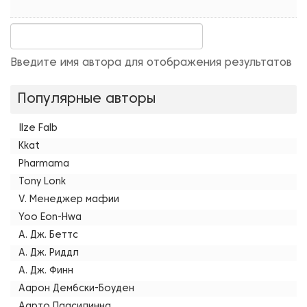
Введите имя автора для отображения результатов
Популярные авторы
Ilze Falb
Kkat
Pharmama
Tony Lonk
V. Менеджер мафии
Yoo Eon-Hwa
А. Дж. Беттс
А. Дж. Риддл
А. Дж. Финн
Аарон Дембски-Боуден
Аарто Паасилинна