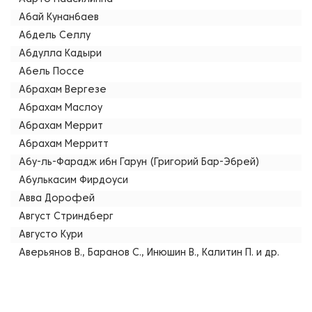
Абай Кунанбаев
Абдель Селлу
Абдулла Кадыри
Абель Поссе
Абрахам Вергезе
Абрахам Маслоу
Абрахам Меррит
Абрахам Мерритт
Абу-ль-Фарадж ибн Гарун (Григорий Бар-Эбрей)
Абулькасим Фирдоуси
Авва Дорофей
Август Стриндберг
Августо Кури
Аверьянов В., Баранов С., Инюшин В., Калитин П. и др.