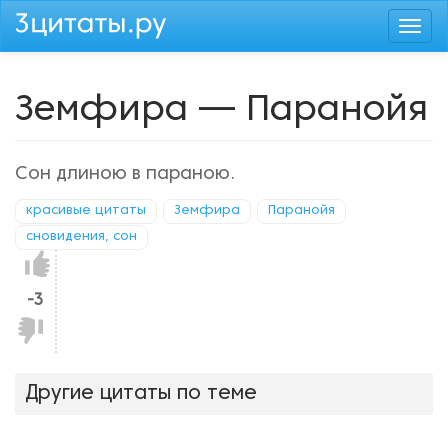
Перейти
Togg
к
navi
основному
содержанию
Земфира — Паранойя
Сон длиною в параною.
красивые цитаты
Земфира
Паранойя
сновидения, сон
Нравится!
-3
Не
нравится!
Другие цитаты по теме