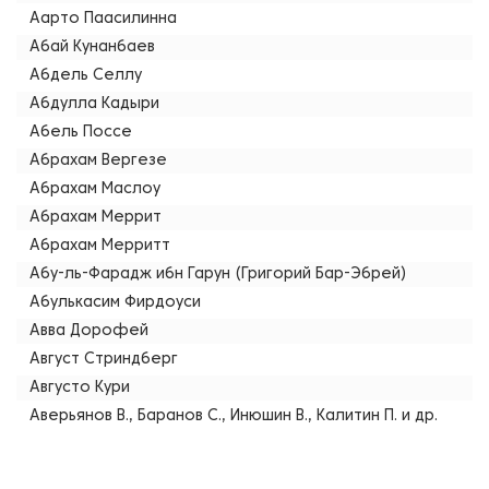
Аарто Паасилинна
Абай Кунанбаев
Абдель Селлу
Абдулла Кадыри
Абель Поссе
Абрахам Вергезе
Абрахам Маслоу
Абрахам Меррит
Абрахам Мерритт
Абу-ль-Фарадж ибн Гарун (Григорий Бар-Эбрей)
Абулькасим Фирдоуси
Авва Дорофей
Август Стриндберг
Августо Кури
Аверьянов В., Баранов С., Инюшин В., Калитин П. и др.