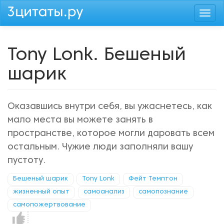
Перейти
Togg
к
navi
основному
содержанию
Tony Lonk. Бешеный
шарик
Оказавшись внутри себя, вы ужаснетесь, как
мало места вы можете занять в
пространстве, которое могли даровать всем
остальным. Чужие люди заполняли вашу
пустоту.
Бешеный шарик
Tony Lonk
Фейт Темптон
жизненный опыт
самоанализ
самопознание
самопожертвование
Нравится!