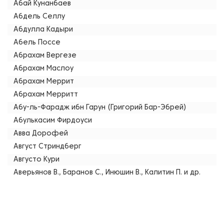
Абай Кунанбаев
Абдель Селлу
Абдулла Кадыри
Абель Поссе
Абрахам Вергезе
Абрахам Маслоу
Абрахам Меррит
Абрахам Мерритт
Абу-ль-Фарадж ибн Гарун (Григорий Бар-Эбрей)
Абулькасим Фирдоуси
Авва Дорофей
Август Стриндберг
Августо Кури
Аверьянов В., Баранов С., Инюшин В., Калитин П. и др.