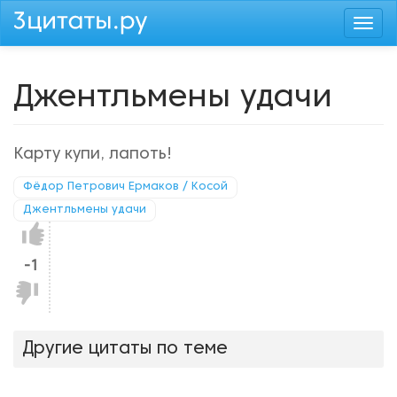
Перейти
Togg
к
navi
основному
содержанию
Джентльмены удачи
Карту купи, лапоть!
Фёдор Петрович Ермаков / Косой
Джентльмены удачи
Нравится!
-1
Не
нравится!
Другие цитаты по теме