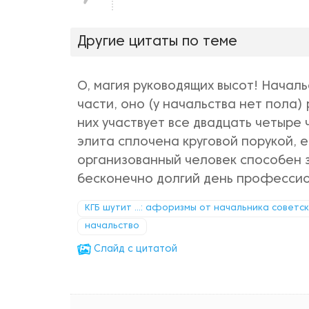
нравится!
Другие цитаты по теме
О, магия руководящих высот! Начал
части, оно (у начальства нет пола
них участвует все двадцать четыре 
элита сплочена круговой порукой, 
организованный человек способен з
бесконечно долгий день профессио
КГБ шутит ...: афоризмы от начальника советс
начальство
Cлайд с цитатой