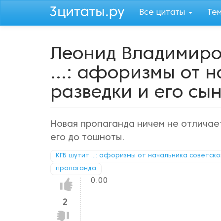
Перейти
Все цитаты
Те
к
основному
содержанию
Леонид Владимиро
...: афоризмы от 
разведки и его сы
Новая пропаганда ничем не отличает
его до тошноты.
КГБ шутит ...: афоризмы от начальника советско
пропаганда
0.00
Нравится!
2
Не