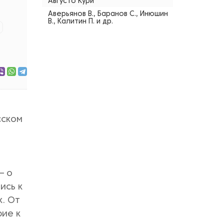
Августо Кури
Аверьянов В., Баранов С., Инюшин
В., Калитин П. и др.
сском
— о
ись к
к. От
рие к