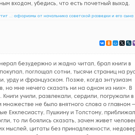
ым входом, убедись, что есть почетный выход.
утит ...: афоризмы от начальника советской разведки и его сына
нерал безудержно и жадно читал, брал книги в
покупал, поглощал сотни, тысячи страниц на ру
и, урду и французском. Позже, когда энтузиазм
в, но мне нечего сказать ни на одном из них». В
. Книги учили, развлекали, сердили, погружали в
м множестве не было внятного слова о главном 
ые Екклесиасту, Пушкину и Толстому, приближал
огли, то ли боялись сказать, зачем живет челове
жих мыслей, цитаты без принадлежности, недове