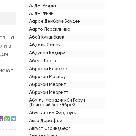
А. Дж. Риддл
А. Дж. Финн
Аарон Дембски-Боуден
Аарто Паасилинна
ют на
Абай Кунанбаев
Абдель Селлу
ли в
Абдулла Кадыри
щая
Абель Поссе
Абрахам Вергезе
имают
Абрахам Маслоу
Абрахам Меррит
Абрахам Мерритт
Абу-ль-Фарадж ибн Гарун
(Григорий Бар-Эбрей)
Абулькасим Фирдоуси
Авва Дорофей
Август Стриндберг