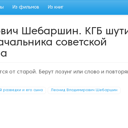
мы
Из фильмов
Из книг
вич Шебаршин. КГБ шут
начальника советской
на
ся от старой. Берут лозунг или слово и повтор
й разведки и его сына
Леонид Владимирович Шебаршин