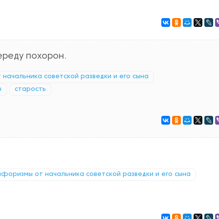
ереду похорон.
т начальника советской разведки и его сына
ы
старость
: афоризмы от начальника советской разведки и его сына