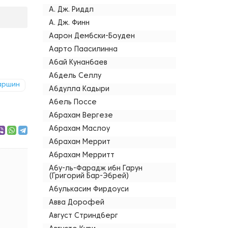
А. Дж. Риддл
А. Дж. Финн
Аарон Дембски-Боуден
Аарто Паасилинна
Абай Кунанбаев
Абдель Селлу
аршин
Абдулла Кадыри
Абель Поссе
Абрахам Вергезе
Абрахам Маслоу
Абрахам Меррит
Абрахам Мерритт
Абу-ль-Фарадж ибн Гарун
(Григорий Бар-Эбрей)
Абулькасим Фирдоуси
Авва Дорофей
Август Стриндберг