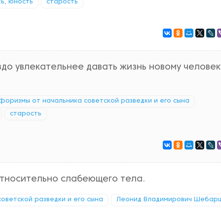
ь, юность
старость
до увлекательнее давать жизнь новому человек
: афоризмы от начальника советской разведки и его сына
старость
 относительно слабеющего тела.
советской разведки и его сына
Леонид Владимирович Шебар