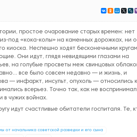
итории, простое очарование старых времен: нет
 из-под «кока-колы» на каменных дорожках, ни 
го киоска. Неспешно ходят бесконечными круга
щие. Они идут, глядя невидящими глазами на
ев, на голубые просветы меж свинцовых облаков
вно... все было совсем недавно — и жизнь, и
ова — инфаркт, инсульт, опухоль — относились 
имались всерьез. Точно так, как не воспринима
и в чужих войнах.
угу идут счастливые обитатели госпиталя. Те, к
змы от начальника советской разведки и его сына