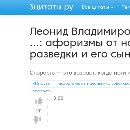
Перейти
Все цитаты
Те
к
основному
содержанию
Леонид Владимиро
...: афоризмы от 
разведки и его сы
Старость — это возраст, когда ноги
КГБ шутит ...: афоризмы от начальника советско
старость
0.00
Нравится!
-7
Не
нравится!