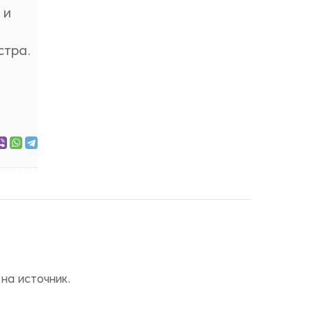
 и
стра.
на источник.