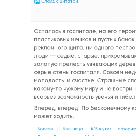
Cлайд с цитатой
Осталось в госпитале, на его терр
пластиковых мешков и пустых банок
рекламного щита, ни одного пестро
люди — седые, старые, прихрамываю
золотую прелесть увядающих деревь
серые стены госпиталя. Совсем неда
молодость, и счастье. Страшные сл
какому-то чужому миру и не восприн
всерьез возможность увечья и гибел
Вперед, вперед! По бесконечному кр
может ходить.
болезнь
больница
КГБ шутит ...: афори