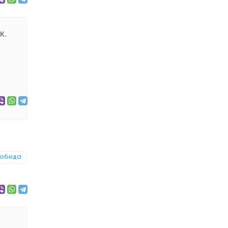
к.
обида