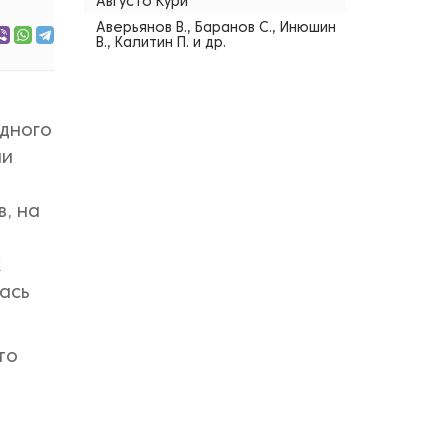
Августо Кури
Аверьянов В., Баранов С., Инюшин
В., Калитин П. и др.
одного
ми
, на
к
лась
то