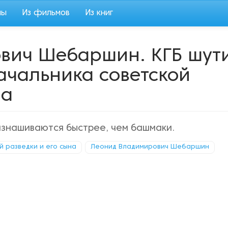
мы
Из фильмов
Из книг
вич Шебаршин. КГБ шут
начальника советской
на
 изнашиваются быстрее, чем башмаки.
й разведки и его сына
Леонид Владимирович Шебаршин