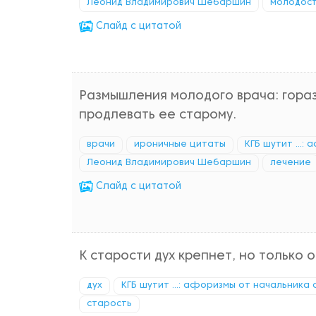
Леонид Владимирович Шебаршин
молодост
Cлайд с цитатой
Размышления молодого врача: гораз
продлевать ее старому.
врачи
ироничные цитаты
КГБ шутит ...
Леонид Владимирович Шебаршин
лечение
Cлайд с цитатой
К старости дух крепнет, но только
дух
КГБ шутит ...: афоризмы от начальника 
старость