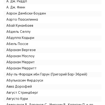
А. Дж. Риддл
А. Дж. Финн
Аарон Дембски-Боуден
Аарто Паасилинна
Абай Кунанбаев
Абдель Селлу
Абдулла Кадыри
Абель Поссе
Абрахам Вергезе
Абрахам Маслоу
Абрахам Меррит
Абрахам Мерритт
Абу-ль-Фарадж ибн Гарун (Григорий Бар-Эбрей)
Абулькасим Фирдоуси
Авва Дорофей
Август Стриндберг
Августо Кури