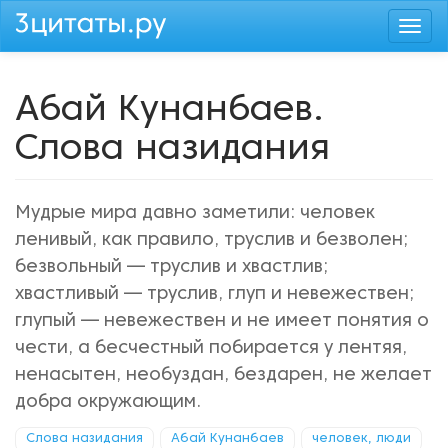
Перейти
Togg
к
navi
основному
содержанию
Абай Кунанбаев.
Слова назидания
Мудрые мира давно заметили: человек
ленивый, как правило, труслив и безволен;
безвольный — труслив и хвастлив;
хвастливый — труслив, глуп и невежествен;
глупый — невежествен и не имеет понятия о
чести, а бесчестный побирается у лентяя,
ненасытен, необуздан, бездарен, не желает
добра окружающим.
Слова назидания
Абай Кунанбаев
человек, люди