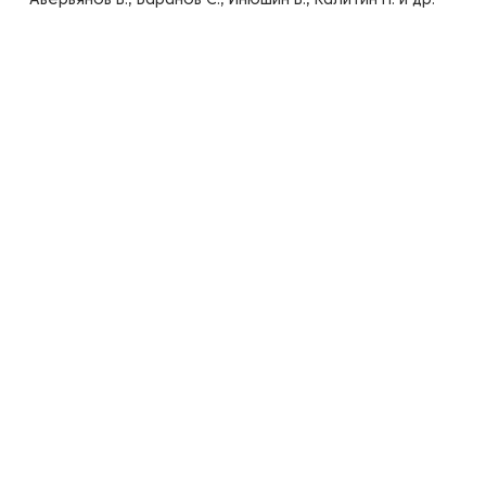
Аверьянов В., Баранов С., Инюшин В., Калитин П. и др.