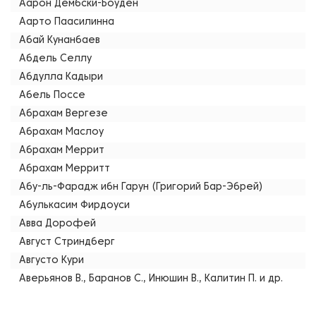
Аарон Дембски-Боуден
Аарто Паасилинна
Абай Кунанбаев
Абдель Селлу
Абдулла Кадыри
Абель Поссе
Абрахам Вергезе
Абрахам Маслоу
Абрахам Меррит
Абрахам Мерритт
Абу-ль-Фарадж ибн Гарун (Григорий Бар-Эбрей)
Абулькасим Фирдоуси
Авва Дорофей
Август Стриндберг
Августо Кури
Аверьянов В., Баранов С., Инюшин В., Калитин П. и др.