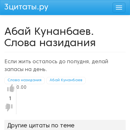
Перейти
Togg
к
navi
основному
содержанию
Абай Кунанбаев.
Слова назидания
Если жить осталось до полудня, делай
запасы на день.
Слова назидания
Абай Кунанбаев
Нравится!
0.00
1
Не
нравится!
Другие цитаты по теме