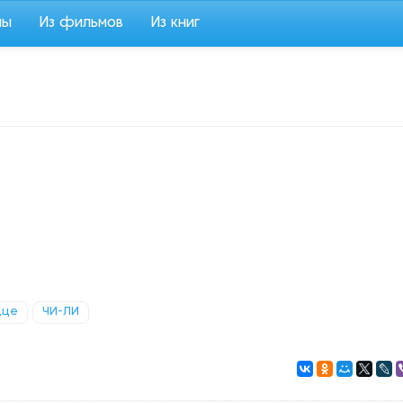
мы
Из фильмов
Из книг
дце
ЧИ-ЛИ