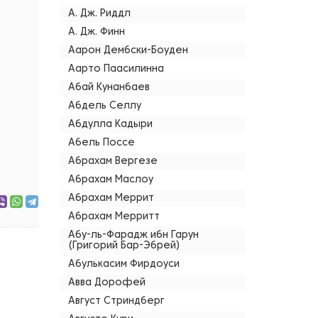
А. Дж. Риддл
А. Дж. Финн
Аарон Дембски-Боуден
Аарто Паасилинна
Абай Кунанбаев
Абдель Селлу
Абдулла Кадыри
Абель Поссе
Абрахам Вергезе
Абрахам Маслоу
Абрахам Меррит
Абрахам Мерритт
Абу-ль-Фарадж ибн Гарун
(Григорий Бар-Эбрей)
Абулькасим Фирдоуси
Авва Дорофей
Август Стриндберг