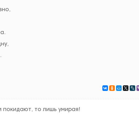
зно,
а.
ну,
.
и покидают, то лишь умирая!