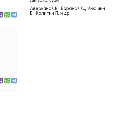
Августо Кури
Аверьянов В., Баранов С., Инюшин
В., Калитин П. и др.