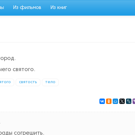
мы
Из фильмов
Из книг
город.
чего святого.
ятого
святость
тело
.
 рады согрешить.