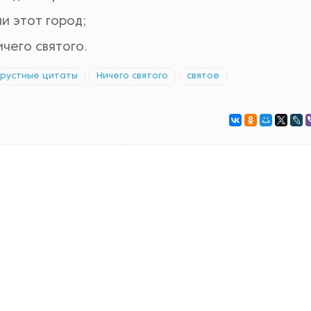
и этот город;
ичего святого.
грустные цитаты
Ничего святого
святое