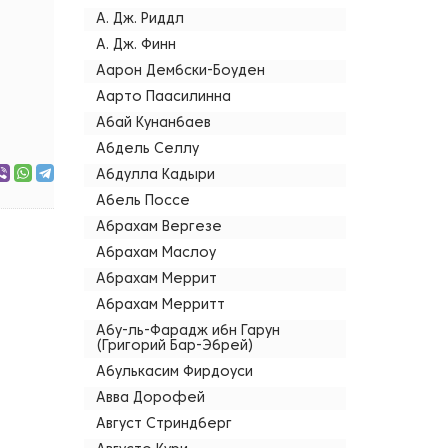
А. Дж. Риддл
А. Дж. Финн
Аарон Дембски-Боуден
Аарто Паасилинна
Абай Кунанбаев
Абдель Селлу
Абдулла Кадыри
Абель Поссе
Абрахам Вергезе
Абрахам Маслоу
Абрахам Меррит
Абрахам Мерритт
Абу-ль-Фарадж ибн Гарун
(Григорий Бар-Эбрей)
Абулькасим Фирдоуси
Авва Дорофей
Август Стриндберг